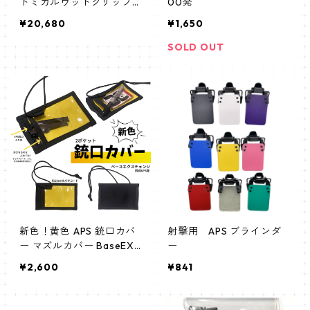
トミカルウッドグリップ
00発
(右)
¥20,680
¥1,650
SOLD OUT
新色！黄色 APS 銃口カバ
射撃用 APS ブラインダ
ー マズルカバー BaseEXC
ー
HANGE 岡崎APS部
¥2,600
¥841