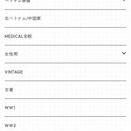
オリジナルパッチ
空軍/USAF
略綬・リボンバー・メダル等
ベトナム装備
841マスク・BDUカスタム
海軍/USN
ピンズ類 階級章(ランク)・資格章等
サムズミリタリ屋さん
北ベトナム/中国軍
赤ちゃん用
宇宙軍
アメリカ軍制服
セスラー中田商店さん
MEDICAL全般
YARSOC
トレーニングウエア集
EA east asia
女性用
シャークマウス
ポーラテック/POLARTEC
DRAGON ドラゴン
ARC アメリカンレッドクロス
VINTAGE
REPRO レプロ
米軍放出品ブーツ
Nyat Mil ニャットミル
NURES
古着
カスタム KURI
WW1
VietnamEra ウエア
WW2