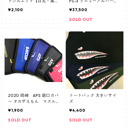
トシルエット【白丸・黒
PS-3 リニューアルバージ
丸】5冊まとめ買い
ョン
¥2,100
¥37,500
SOLD OUT
2020 岡崎 APS 銃口カバ
トートバック 大きいサイ
ー オカザえもん マズル
ズ
カバー
¥1,900
¥4,400
SOLD OUT
SOLD OUT