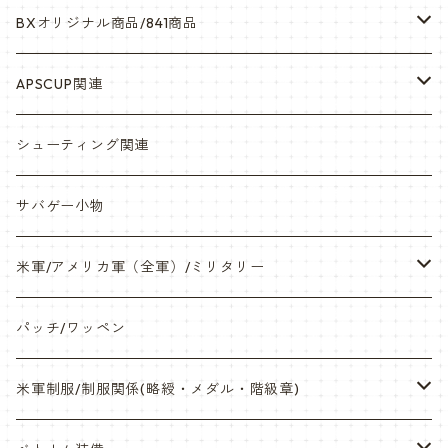
BXオリジナル商品/841商品
シール・ステッカー（UV加工）
APSCUP関連
缶バッチ
岡崎APS部
シューティング関連
帽子・Tシャツ・エプロン
本体・BB弾・小物類
サバゲー小物
ネックレス・アクセサリー・スマホケース
米軍/アメリカ軍（全軍）/ミリタリー
サンダル・Bag
海兵隊/USMC
パッチ/ワッペン
サバゲー装備品・バッテリー
陸軍/USARMY
米軍制服/制服関係(略綬・メダル・階級章)