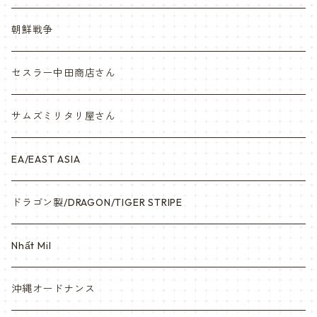
Vietnam ジャングルブーツ
朝鮮戦争
ナム戦装備類/ポーチ・ベルト・小物・ヘルメット等
セスラー中田商店さん
サムズミリタリ屋さん
EA/EAST ASIA
ドラゴン製/DRAGON/TIGER STRIPE
Nhất Mil
沖縄オードナンス