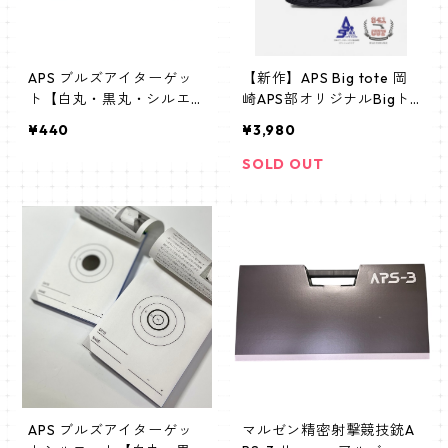
APS ブルズアイターゲッ
【新作】APS Big tote 岡
ト【白丸・黒丸・シルエッ
崎APS部オリジナルBigト
ト用】
ート
¥440
¥3,980
SOLD OUT
APS ブルズアイターゲッ
マルゼン精密射撃競技銃A