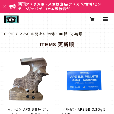
🇺🇸アメリカ軍・米軍放出品/アメカジ/古着/ビン
テージ/サバゲー/ナム戦装備が
HOME
APSCUP関連
本体・BB弾・小物類
ITEMS 更新順
マルゼン APS-3専用 アナ
マルゼン APS BB 0.30g 5