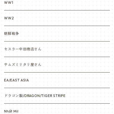
カスタム KURI
WW1
VietnamEra ウエア
WW2
Vietnam ジャングルブーツ
朝鮮戦争
ナム戦装備類/ポーチ・ベルト・小物・ヘルメット等
セスラー中田商店さん
サムズミリタリ屋さん
EA/EAST ASIA
ドラゴン製/DRAGON/TIGER STRIPE
Nhất Mil