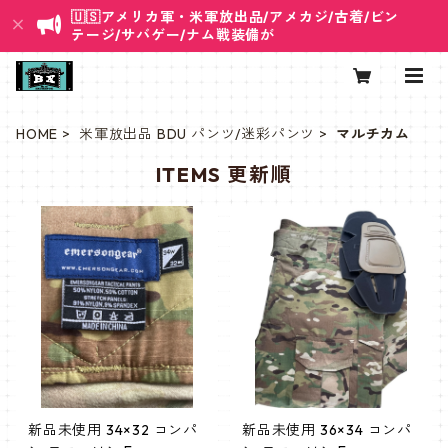
🇺🇸アメリカ軍・米軍放出品/アメカジ/古着/ビン
テージ/サバゲー/ナム戦装備が
HOME
米軍放出品 BDU パンツ/迷彩パンツ
マルチカム
ITEMS 更新順
新品未使用 34×32 コンパ
新品未使用 36×34 コンパ