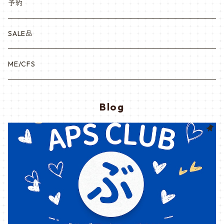
予約
SALE品
ME/CFS
Blog