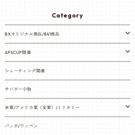
Category
BXオリジナル商品/841商品
シール・ステッカー（UV加工）
APSCUP関連
缶バッチ
岡崎APS部
シューティング関連
帽子・Tシャツ・エプロン
本体・BB弾・小物類
サバゲー小物
ネックレス・アクセサリー・スマホケース
米軍/アメリカ軍（全軍）/ミリタリー
サンダル・Bag
海兵隊/USMC
パッチ/ワッペン