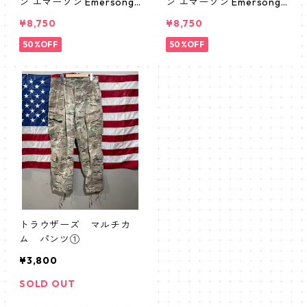
ン エマーソン Emersonge
ン エマーソン Emersonge
ar コンバットパンツ マル
ar コンバットパンツ マル
¥8,750
¥8,750
チカム G3 ミリタリー タ
チカム G3 ミリタリー タ
クティカル
50%OFF
クティカル
50%OFF
トラウザーズ マルチカ
ム パンツ①
¥3,800
SOLD OUT