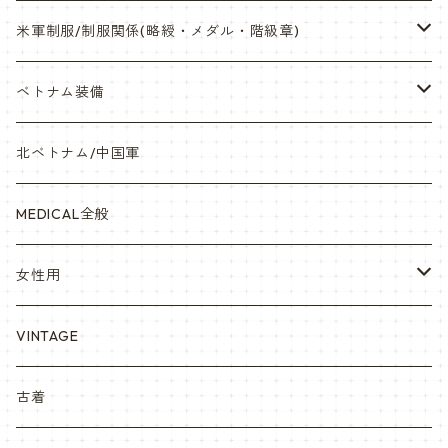
サバゲー装備品・バッテリー
陸軍/USARMY
米軍制服/制服関係(略綬・メダル・階級章)
オリジナルパッチ
空軍/USAF
略綬・リボンバー・メダル等
ベトナム装備
841マスク・BDUカスタム
海軍/USN
ピンズ類 階級章(ランク)・資格章等
サムズミリタリ屋さん
北ベトナム/中国軍
赤ちゃん用
宇宙軍
アメリカ軍制服
セスラー中田商店さん
MEDICAL全般
YARSOC
トレーニングウエア集
EA east asia
女性用
シャークマウス
ポーラテック/POLARTEC
DRAGON ドラゴン
ARC アメリカンレッドクロス
VINTAGE
REPRO レプロ
米軍放出品ブーツ
Nyat Mil ニャットミル
NURES
古着