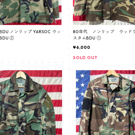
DU ノンリップ YARSOC ウッ
80年代 ノンリップ ウッド
DU ②
スタムBDU ①
¥6,000
SOLD OUT