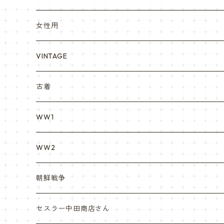
YARSOC
トレーニングウエア集
EA east asia
女性用
シャークマウス
ポーラテック/POLARTEC
DRAGON ドラゴン
ARC アメリカンレッドクロス
VINTAGE
REPRO レプロ
米軍放出品ブーツ
Nyat Mil ニャットミル
NURES
古着
カスタム KURI
WW1
VietnamEra ウエア
WW2
Vietnam ジャングルブーツ
朝鮮戦争
ナム戦装備類/ポーチ・ベルト・小物・ヘルメット等
セスラー中田商店さん