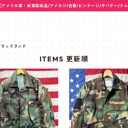
🇸アメリカ軍・米軍放出品/アメカジ/古着/ビンテージ/サバゲー/ナ
ウッドランド
ITEMS 更新順