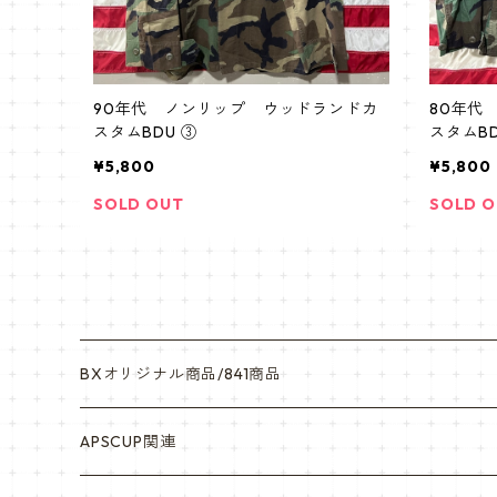
90年代 ノンリップ ウッドランドカ
80年代
スタムBDU ③
スタムBD
¥5,800
¥5,800
SOLD OUT
SOLD 
BXオリジナル商品/841商品
シール・ステッカー（UV加工）
APSCUP関連