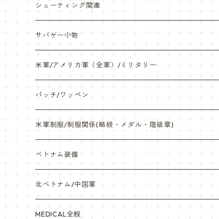
缶バッチ
岡崎APS部
シューティング関連
帽子・Tシャツ・エプロン
本体・BB弾・小物類
サバゲー小物
ネックレス・アクセサリー・スマホケース
米軍/アメリカ軍（全軍）/ミリタリー
サンダル・Bag
海兵隊/USMC
パッチ/ワッペン
サバゲー装備品・バッテリー
陸軍/USARMY
米軍制服/制服関係(略綬・メダル・階級章)
オリジナルパッチ
空軍/USAF
略綬・リボンバー・メダル等
ベトナム装備
841マスク・BDUカスタム
海軍/USN
ピンズ類 階級章(ランク)・資格章等
サムズミリタリ屋さん
北ベトナム/中国軍
赤ちゃん用
宇宙軍
アメリカ軍制服
セスラー中田商店さん
MEDICAL全般