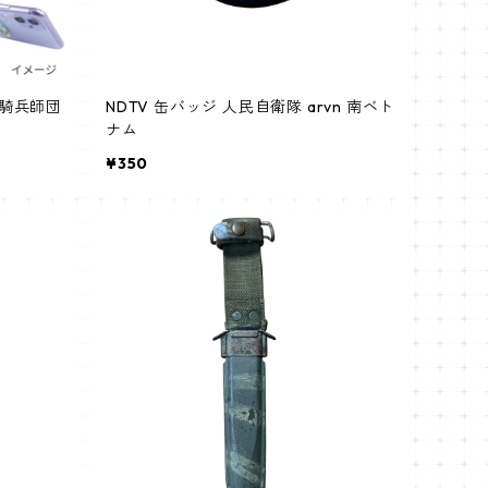
一騎兵師団
NDTV 缶バッジ 人民自衛隊 arvn 南ベト
ナム
¥350