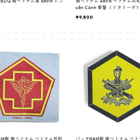
BDQ 南ベトナム軍 ARVN レン
南ベトナム ARVN ベトナム共和
uân Cảnh 軍警 ミリタリーポ
¥9,800
AM戦 南ベトナム ベトナム共和
パッチNAM戦 南ベトナム ベ