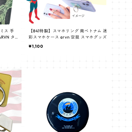
ミス 手
【841特製】スマホリング 南ベトナム 迷
RVN タ
彩スマホケース arvn 空挺 スマホグッズ
ッドケーキ
¥1,100
ル スラ