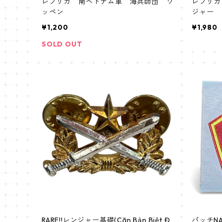
レプリカ 南ベトナム軍 海兵師団 ワ
レプリカ 
ッペン
ジャー
¥1,200
¥1,980
SOLD OUT
RARE!!レンジャー基礎(Căn Bản Biệt Đ
パッチN