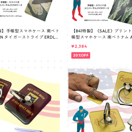
特製】手帳型スマホケース 南ベト
【841特製】《SALE》プリント
VN タイガーストライプ ERDL
帳型スマホケース 南ベトナム A
ケーキ 手帳型スマホケース ユ
イガーストライプ ERDL ブラ
¥2,384
ル スライド式スマホケース L
手帳型スマホケース ユニバーサ
イド式スマホケース L
20%OFF