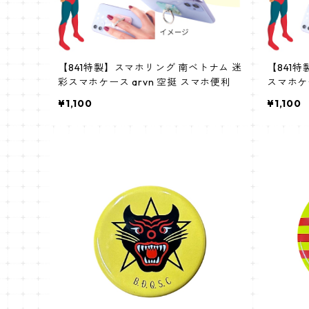
【841特製】スマホリング 南ベトナム 迷
【841特
彩スマホケース arvn 空挺 スマホ便利
スマホケ
¥1,100
¥1,100