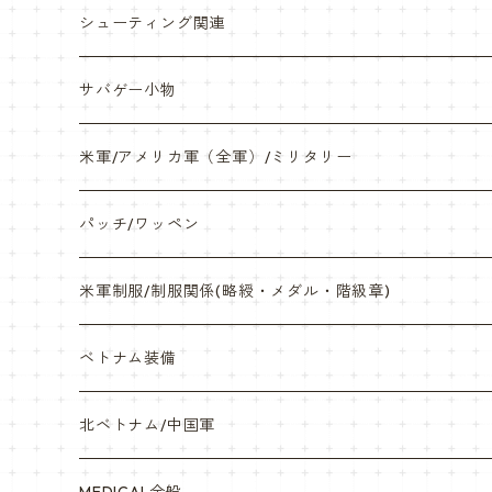
缶バッチ
岡崎APS部
シューティング関連
帽子・Tシャツ・エプロン
本体・BB弾・小物類
サバゲー小物
ネックレス・アクセサリー・スマホケース
米軍/アメリカ軍（全軍）/ミリタリー
サンダル・Bag
海兵隊/USMC
パッチ/ワッペン
サバゲー装備品・バッテリー
陸軍/USARMY
米軍制服/制服関係(略綬・メダル・階級章)
オリジナルパッチ
空軍/USAF
略綬・リボンバー・メダル等
ベトナム装備
841マスク・BDUカスタム
海軍/USN
ピンズ類 階級章(ランク)・資格章等
サムズミリタリ屋さん
北ベトナム/中国軍
赤ちゃん用
宇宙軍
アメリカ軍制服
セスラー中田商店さん