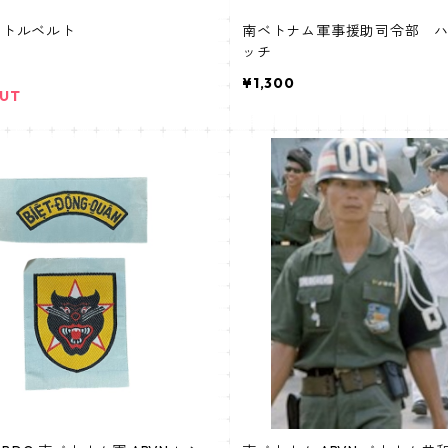
ピストルベルト
南ベトナム軍事援助司令部 
ッチ
¥1,300
OUT