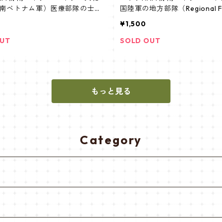
南ベトナム軍）医療部隊の士官
国陸軍の地方部隊（Regional F
ダーパッチ
パッチ
¥1,500
OUT
SOLD OUT
もっと見る
Category