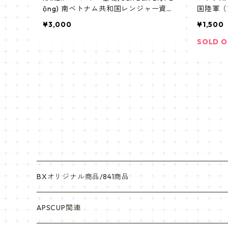
ộng) 南ベトナム共和国レンジャー資格
国陸軍（
章 襟章 Republic of Vietnam Ranger Q
用ショル
¥3,000
¥1,500
ualification Badge Medals of America
SOLD 
BXオリジナル商品/841商品
シール・ステッカー（UV加工）
APSCUP関連