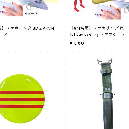
製】スマホリング BDQ ARVN
【841特製】スマホリング 第
ース
1st cav usarmy スマホケース
¥1,100