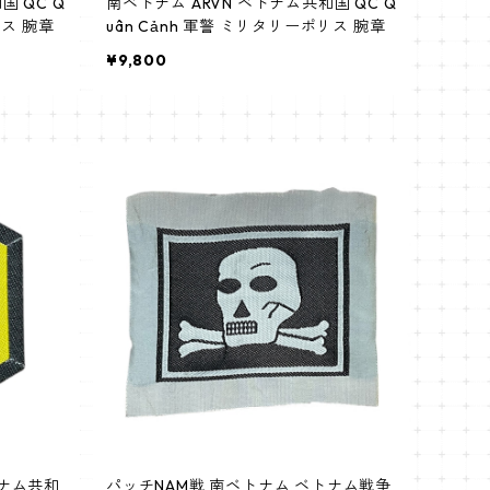
国 QC Q
南ベトナム ARVN ベトナム共和国 QC Q
リス 腕章
uân Cảnh 軍警 ミリタリーポリス 腕章
¥9,800
トナム共和
パッチNAM戦 南ベトナム ベトナム戦争