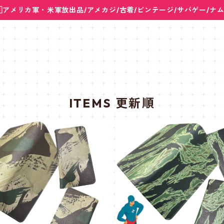
🇸アメリカ軍・米軍放出品/アメカジ/古着/ビンテージ/サバゲー/ナ
ITEMS 更新順