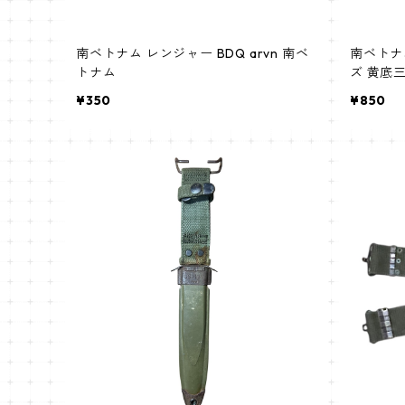
南ベトナム レンジャー BDQ arvn 南ベ
南ベトナ
トナム
ズ 黄底
旗 arv
¥350
¥850