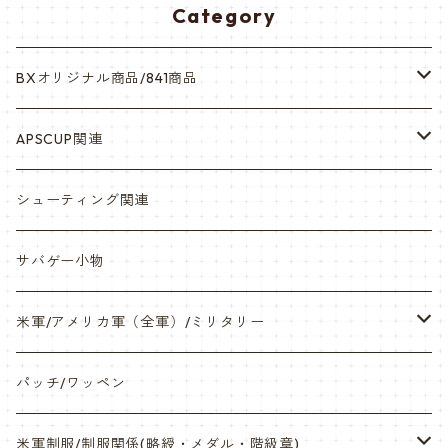
Category
BXオリジナル商品/841商品
シール・ステッカー（UV加工）
APSCUP関連
缶バッチ
岡崎APS部
シューティング関連
帽子・Tシャツ・エプロン
本体・BB弾・小物類
サバゲー小物
ネックレス・アクセサリー・スマホケース
米軍/アメリカ軍（全軍）/ミリタリー
サンダル・Bag
海兵隊/USMC
パッチ/ワッペン
サバゲー装備品・バッテリー
陸軍/USARMY
米軍制服/制服関係(略綬・メダル・階級章)