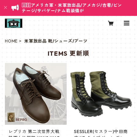
🇺🇸アメリカ軍・米軍放出品/アメカジ/古着/ビン
テージ/サバゲー/ナム戦装備が
HOME
米軍放出品 靴/シューズ/ブーツ
ITEMS 更新順
レプリカ 第二次世界大戦
SESSLER(セスラー)中田商