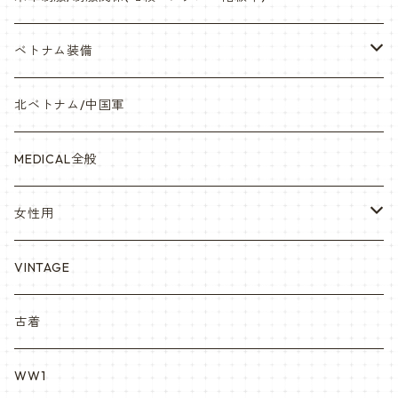
オリジナルパッチ
空軍/USAF
略綬・リボンバー・メダル等
ベトナム装備
841マスク・BDUカスタム
海軍/USN
ピンズ類 階級章(ランク)・資格章等
サムズミリタリ屋さん
北ベトナム/中国軍
赤ちゃん用
宇宙軍
アメリカ軍制服
セスラー中田商店さん
MEDICAL全般
YARSOC
トレーニングウエア集
EA east asia
女性用
シャークマウス
ポーラテック/POLARTEC
DRAGON ドラゴン
ARC アメリカンレッドクロス
VINTAGE
REPRO レプロ
米軍放出品ブーツ
Nyat Mil ニャットミル
NURES
古着
カスタム KURI
WW1