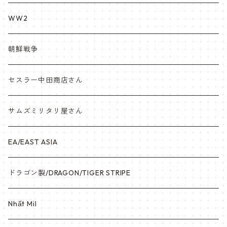
VietnamEra ウエア
WW2
Vietnam ジャングルブーツ
朝鮮戦争
ナム戦装備類/ポーチ・ベルト・小物・ヘルメット等
セスラー中田商店さん
サムズミリタリ屋さん
EA/EAST ASIA
ドラゴン製/DRAGON/TIGER STRIPE
Nhất Mil