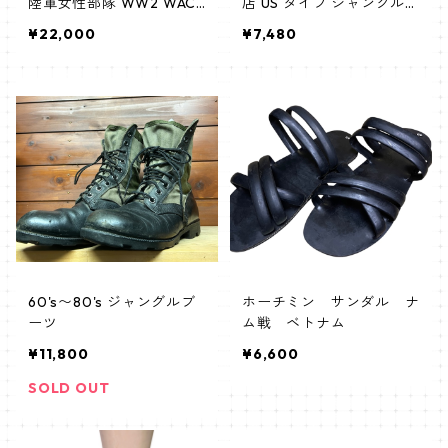
陸軍女性部隊 WW2 WAC
店 US タイプ ジャングルブ
WWAC 制服 靴 shoes シ
ーツ ベトナム戦タイプ
¥22,000
¥7,480
ューズ レースアップ
60's〜80's ジャングルブ
ホーチミン サンダル ナ
ーツ
ム戦 ベトナム
¥11,800
¥6,600
SOLD OUT