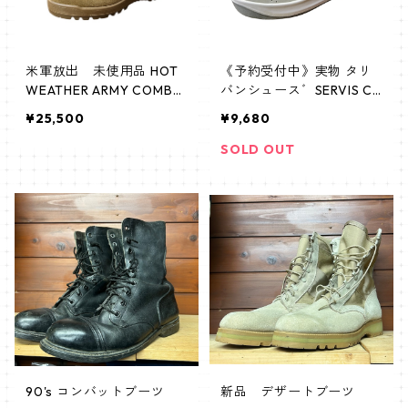
米軍放出 未使用品 HOT
《予約受付中》実物 タリ
WEATHER ARMY COMBA
バンシュース゛SERVIS CE
T BOOTS OCP ホットウェ
ETAH
¥25,500
¥9,680
ザー アーミー コンバット
ブーツ
SOLD OUT
90's コンバットブーツ
新品 デザートブーツ