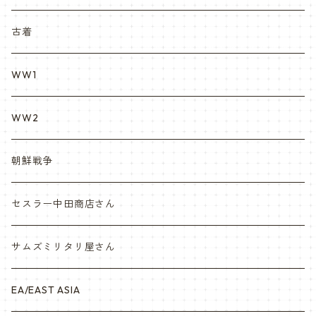
REPRO レプロ
米軍放出品ブーツ
Nyat Mil ニャットミル
NURES
古着
カスタム KURI
WW1
VietnamEra ウエア
WW2
Vietnam ジャングルブーツ
朝鮮戦争
ナム戦装備類/ポーチ・ベルト・小物・ヘルメット等
セスラー中田商店さん
サムズミリタリ屋さん
EA/EAST ASIA