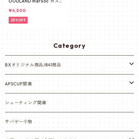
OODLAND marsoc カスタ
ムBDU ウッドランドマー
¥4,500
パット
25%OFF
Category
BXオリジナル商品/841商品
シール・ステッカー（UV加工）
APSCUP関連
缶バッチ
岡崎APS部
シューティング関連
帽子・Tシャツ・エプロン
本体・BB弾・小物類
サバゲー小物