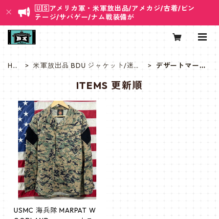
🇺🇸アメリカ軍・米軍放出品/アメカジ/古着/ビン
テージ/サバゲー/ナム戦装備が
HO
米軍放出品 BDU ジャケット/迷彩
デザートマーパ
ME
ジャケット
ット
ITEMS 更新順
USMC 海兵隊 MARPAT W