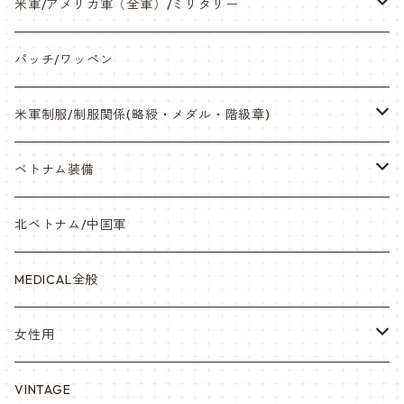
ネックレス・アクセサリー・スマホケース
米軍/アメリカ軍（全軍）/ミリタリー
サンダル・Bag
海兵隊/USMC
パッチ/ワッペン
サバゲー装備品・バッテリー
陸軍/USARMY
米軍制服/制服関係(略綬・メダル・階級章)
オリジナルパッチ
空軍/USAF
略綬・リボンバー・メダル等
ベトナム装備
841マスク・BDUカスタム
海軍/USN
ピンズ類 階級章(ランク)・資格章等
サムズミリタリ屋さん
北ベトナム/中国軍
赤ちゃん用
宇宙軍
アメリカ軍制服
セスラー中田商店さん
MEDICAL全般
YARSOC
トレーニングウエア集
EA east asia
女性用
シャークマウス
ポーラテック/POLARTEC
DRAGON ドラゴン
ARC アメリカンレッドクロス
VINTAGE