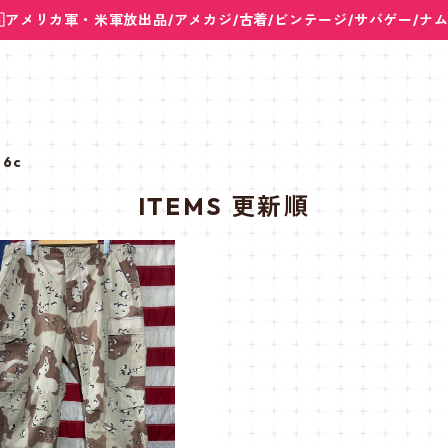
🇸アメリカ軍・米軍放出品/アメカジ/古着/ビンテージ/サバゲー/ナ
6c
ITEMS 更新順