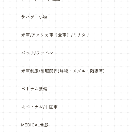
帽子・Tシャツ・エプロン
本体・BB弾・小物類
サバゲー小物
ネックレス・アクセサリー・スマホケース
米軍/アメリカ軍（全軍）/ミリタリー
サンダル・Bag
海兵隊/USMC
パッチ/ワッペン
サバゲー装備品・バッテリー
陸軍/USARMY
米軍制服/制服関係(略綬・メダル・階級章)
オリジナルパッチ
空軍/USAF
略綬・リボンバー・メダル等
ベトナム装備
841マスク・BDUカスタム
海軍/USN
ピンズ類 階級章(ランク)・資格章等
サムズミリタリ屋さん
北ベトナム/中国軍
赤ちゃん用
宇宙軍
アメリカ軍制服
セスラー中田商店さん
MEDICAL全般