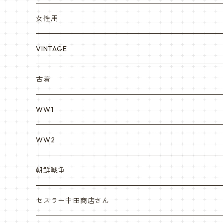
YARSOC
トレーニングウエア集
EA east asia
女性用
シャークマウス
ポーラテック/POLARTEC
DRAGON ドラゴン
ARC アメリカンレッドクロス
VINTAGE
REPRO レプロ
米軍放出品ブーツ
Nyat Mil ニャットミル
NURES
古着
カスタム KURI
WW1
VietnamEra ウエア
WW2
Vietnam ジャングルブーツ
朝鮮戦争
ナム戦装備類/ポーチ・ベルト・小物・ヘルメット等
セスラー中田商店さん