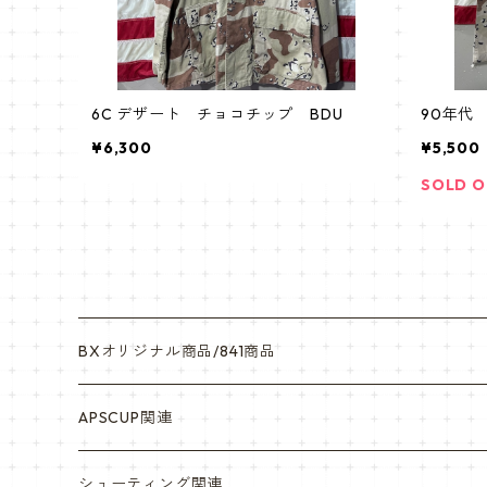
6C デザート チョコチップ BDU
90年代
¥6,300
¥5,500
SOLD 
BXオリジナル商品/841商品
シール・ステッカー（UV加工）
APSCUP関連
缶バッチ
岡崎APS部
シューティング関連