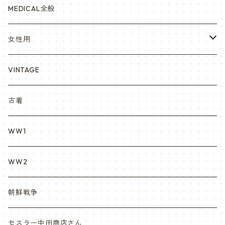
赤ちゃん用
宇宙軍
アメリカ軍制服
セスラー中田商店さん
MEDICAL全般
YARSOC
トレーニングウエア集
EA east asia
女性用
シャークマウス
ポーラテック/POLARTEC
DRAGON ドラゴン
ARC アメリカンレッドクロス
VINTAGE
REPRO レプロ
米軍放出品ブーツ
Nyat Mil ニャットミル
NURES
古着
カスタム KURI
WW1
VietnamEra ウエア
WW2
Vietnam ジャングルブーツ
朝鮮戦争
ナム戦装備類/ポーチ・ベルト・小物・ヘルメット等
セスラー中田商店さん