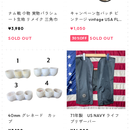
ナム戦 小物 実物パラシュ
キャンペーン缶バッチ ビ
ート生地 リメイク 三角巾
ンテージ vintage USA FLA
G
¥3,980
¥1,050
SOLD OUT
SOLD OUT
30%OFF
40mm グレネード カッ
71年製 US NAVY ライフ
プ
プリザーバー