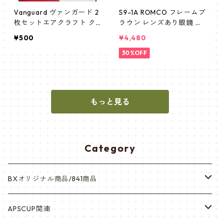
Vanguard ヴァンガード 2
S9-1A ROMCO フレームブ
枚セットエアクラフト ク
ラウン レンズあり眼鏡 め
ルーマン aircraft crewma
がね 新品 デッドストック
¥500
¥4,480
n サブデュード
米軍放出品
30%OFF
もっと見る
Category
BXオリジナル商品/841商品
シール・ステッカー（UV加工）
APSCUP関連