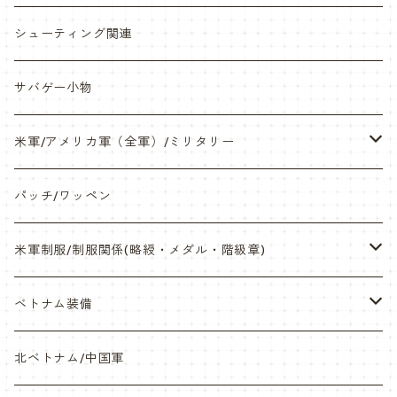
缶バッチ
岡崎APS部
シューティング関連
帽子・Tシャツ・エプロン
本体・BB弾・小物類
サバゲー小物
ネックレス・アクセサリー・スマホケース
米軍/アメリカ軍（全軍）/ミリタリー
サンダル・Bag
海兵隊/USMC
パッチ/ワッペン
サバゲー装備品・バッテリー
陸軍/USARMY
米軍制服/制服関係(略綬・メダル・階級章)
オリジナルパッチ
空軍/USAF
略綬・リボンバー・メダル等
ベトナム装備
841マスク・BDUカスタム
海軍/USN
ピンズ類 階級章(ランク)・資格章等
サムズミリタリ屋さん
北ベトナム/中国軍