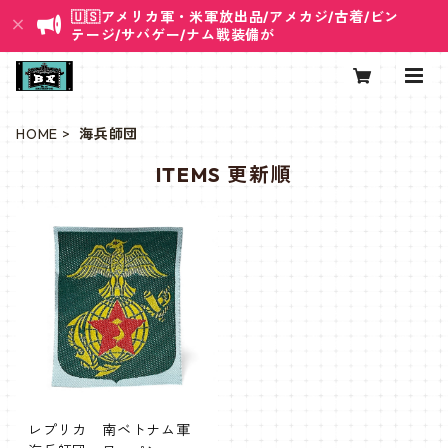
🇺🇸アメリカ軍・米軍放出品/アメカジ/古着/ビン
テージ/サバゲー/ナム戦装備が
HOME
海兵師団
ITEMS 更新順
レプリカ 南ベトナム軍