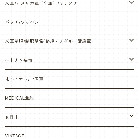
ネックレス・アクセサリー・スマホケース
米軍/アメリカ軍（全軍）/ミリタリー
サンダル・Bag
海兵隊/USMC
パッチ/ワッペン
サバゲー装備品・バッテリー
陸軍/USARMY
米軍制服/制服関係(略綬・メダル・階級章)
オリジナルパッチ
空軍/USAF
略綬・リボンバー・メダル等
ベトナム装備
841マスク・BDUカスタム
海軍/USN
ピンズ類 階級章(ランク)・資格章等
サムズミリタリ屋さん
北ベトナム/中国軍
赤ちゃん用
宇宙軍
アメリカ軍制服
セスラー中田商店さん
MEDICAL全般
YARSOC
トレーニングウエア集
EA east asia
女性用
シャークマウス
ポーラテック/POLARTEC
DRAGON ドラゴン
ARC アメリカンレッドクロス
VINTAGE