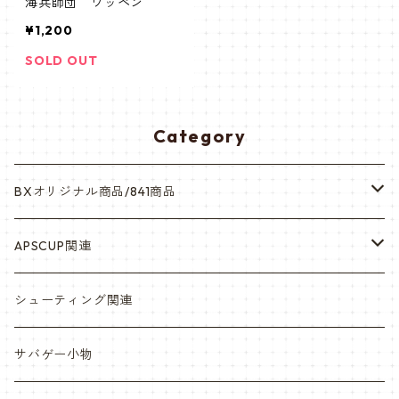
海兵師団 ワッペン
¥1,200
SOLD OUT
Category
BXオリジナル商品/841商品
シール・ステッカー（UV加工）
APSCUP関連
缶バッチ
岡崎APS部
シューティング関連
帽子・Tシャツ・エプロン
本体・BB弾・小物類
サバゲー小物