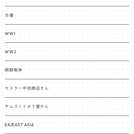
REPRO レプロ
米軍放出品ブーツ
Nyat Mil ニャットミル
NURES
古着
カスタム KURI
WW1
VietnamEra ウエア
WW2
Vietnam ジャングルブーツ
朝鮮戦争
ナム戦装備類/ポーチ・ベルト・小物・ヘルメット等
セスラー中田商店さん
サムズミリタリ屋さん
EA/EAST ASIA