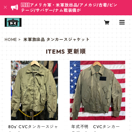
🇺🇸アメリカ軍・米軍放出品/アメカジ/古着/ビン
テージ/サバゲー/ナム戦装備が
HOME
米軍放出品 タンカースジャケット
ITEMS 更新順
80s' CVCタンカースジャ
年式不明 CVCタンカー