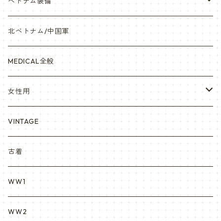
オリジナルパッチ
空軍/USAF
略綬・リボンバー・メダル等
ベトナム装備
841マスク・BDUカスタム
海軍/USN
ピンズ類 階級章(ランク)・資格章等
サムズミリタリ屋さん
北ベトナム/中国軍
赤ちゃん用
宇宙軍
アメリカ軍制服
セスラー中田商店さん
MEDICAL全般
YARSOC
トレーニングウエア集
EA east asia
女性用
シャークマウス
ポーラテック/POLARTEC
DRAGON ドラゴン
ARC アメリカンレッドクロス
VINTAGE
REPRO レプロ
米軍放出品ブーツ
Nyat Mil ニャットミル
NURES
古着
カスタム KURI
WW1
VietnamEra ウエア
WW2