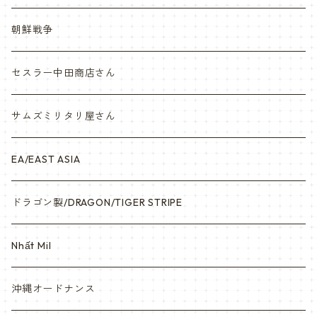
Vietnam ジャングルブーツ
朝鮮戦争
ナム戦装備類/ポーチ・ベルト・小物・ヘルメット等
セスラー中田商店さん
サムズミリタリ屋さん
EA/EAST ASIA
ドラゴン製/DRAGON/TIGER STRIPE
Nhất Mil
沖縄オードナンス