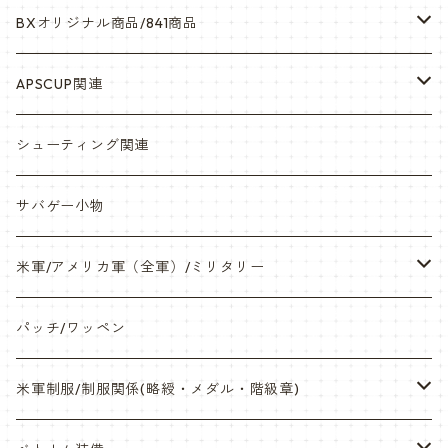
BXオリジナル商品/841商品
シール・ステッカー（UV加工）
APSCUP関連
缶バッチ
岡崎APS部
シューティング関連
帽子・Tシャツ・エプロン
本体・BB弾・小物類
サバゲー小物
ネックレス・アクセサリー・スマホケース
米軍/アメリカ軍（全軍）/ミリタリー
サンダル・Bag
海兵隊/USMC
パッチ/ワッペン
サバゲー装備品・バッテリー
陸軍/USARMY
米軍制服/制服関係(略綬・メダル・階級章)