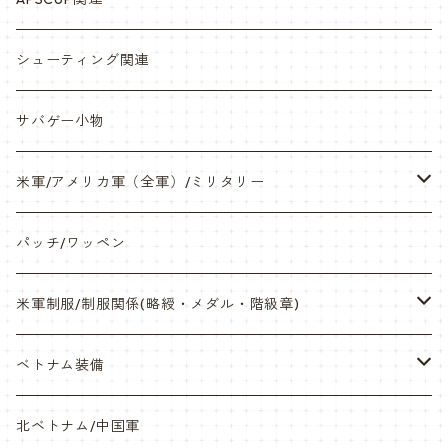
缶バッチ
岡崎APS部
シューティング関連
帽子・Tシャツ・エプロン
本体・BB弾・小物類
サバゲー小物
ネックレス・アクセサリー・スマホケース
米軍/アメリカ軍（全軍）/ミリタリー
サンダル・Bag
海兵隊/USMC
パッチ/ワッペン
サバゲー装備品・バッテリー
陸軍/USARMY
米軍制服/制服関係(略綬・メダル・階級章)
オリジナルパッチ
空軍/USAF
略綬・リボンバー・メダル等
ベトナム装備
841マスク・BDUカスタム
海軍/USN
ピンズ類 階級章(ランク)・資格章等
サムズミリタリ屋さん
北ベトナム/中国軍