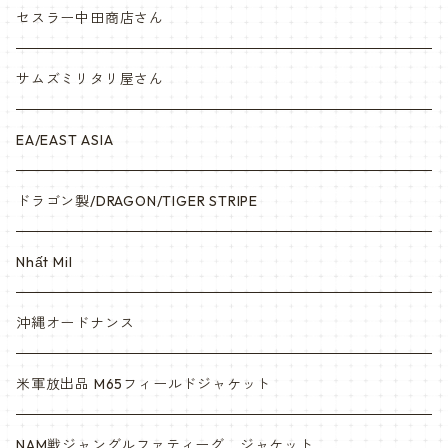
ナム戦装備類/ポーチ・ベルト・小物・ヘルメット等
セスラー中田商店さん
サムズミリタリ屋さん
EA/EAST ASIA
ドラゴン製/DRAGON/TIGER STRIPE
Nhất Mil
沖縄オードナンス
米軍放出品 M65フィールドジャケット
NAM戦ジャングルファティーグ ジャケット