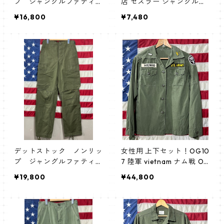
プ ジャングルファティー
店 セスラー ジャングルフ
グパンツ
ァンティーグ パンツ JUN
¥16,800
¥7,480
GLE FATIGUE PANTS
デットストック ノンリッ
女性用 上下セット！OG10
プ ジャングルファティー
7 陸軍 vietnam ナム戦 OD
グパンツ
usarmy nurse ナース
¥19,800
¥44,800