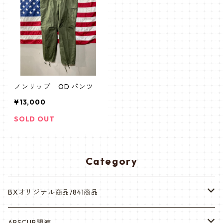
ノンリップ OD パンツ
¥13,000
SOLD OUT
Category
BXオリジナル商品/841商品
シール・ステッカー（UV加工）
APSCUP関連