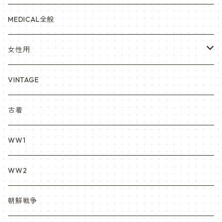
赤ちゃん用
宇宙軍
アメリカ軍制服
セスラー中田商店さん
MEDICAL全般
YARSOC
トレーニングウエア集
EA east asia
女性用
シャークマウス
ポーラテック/POLARTEC
DRAGON ドラゴン
ARC アメリカンレッドクロス
VINTAGE
REPRO レプロ
米軍放出品ブーツ
Nyat Mil ニャットミル
NURES
古着
カスタム KURI
WW1
VietnamEra ウエア
WW2
Vietnam ジャングルブーツ
朝鮮戦争