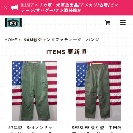
🇺🇸アメリカ軍・米軍放出品/アメカジ/古着/ビン
テージ/サバゲー/ナム戦装備が
HOME
NAM戦ジャンクファティーグ パンツ
ITEMS 更新順
67年製 3rd ノンリッ
SESSLER 後期型 中田商