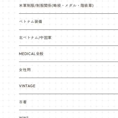
サバゲー装備品・バッテリー
陸軍/USARMY
米軍制服/制服関係(略綬・メダル・階級章)
オリジナルパッチ
空軍/USAF
略綬・リボンバー・メダル等
ベトナム装備
841マスク・BDUカスタム
海軍/USN
ピンズ類 階級章(ランク)・資格章等
サムズミリタリ屋さん
北ベトナム/中国軍
赤ちゃん用
宇宙軍
アメリカ軍制服
セスラー中田商店さん
MEDICAL全般
YARSOC
トレーニングウエア集
EA east asia
女性用
シャークマウス
ポーラテック/POLARTEC
DRAGON ドラゴン
ARC アメリカンレッドクロス
VINTAGE
REPRO レプロ
米軍放出品ブーツ
Nyat Mil ニャットミル
NURES
古着
カスタム KURI