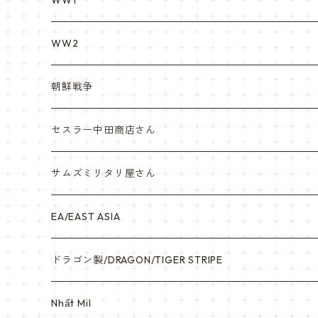
WW1
VietnamEra ウエア
WW2
Vietnam ジャングルブーツ
朝鮮戦争
ナム戦装備類/ポーチ・ベルト・小物・ヘルメット等
セスラー中田商店さん
サムズミリタリ屋さん
EA/EAST ASIA
ドラゴン製/DRAGON/TIGER STRIPE
Nhất Mil