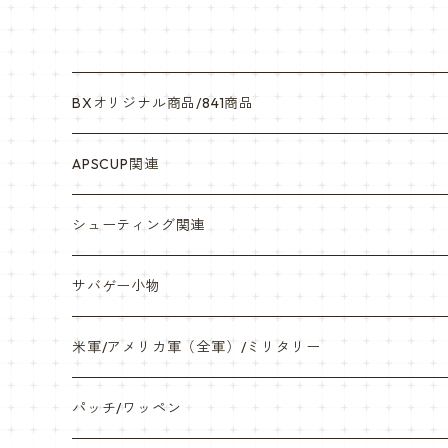
BXオリジナル商品/841商品
シール・ステッカー（UV加工）
APSCUP関連
缶バッチ
岡崎APS部
シューティング関連
帽子・Tシャツ・エプロン
本体・BB弾・小物類
サバゲー小物
ネックレス・アクセサリー・スマホケース
米軍/アメリカ軍（全軍）/ミリタリー
サンダル・Bag
海兵隊/USMC
パッチ/ワッペン