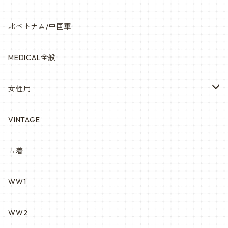
841マスク・BDUカスタム
海軍/USN
ピンズ類 階級章(ランク)・資格章等
サムズミリタリ屋さん
北ベトナム/中国軍
赤ちゃん用
宇宙軍
アメリカ軍制服
セスラー中田商店さん
MEDICAL全般
YARSOC
トレーニングウエア集
EA east asia
女性用
シャークマウス
ポーラテック/POLARTEC
DRAGON ドラゴン
ARC アメリカンレッドクロス
VINTAGE
REPRO レプロ
米軍放出品ブーツ
Nyat Mil ニャットミル
NURES
古着
カスタム KURI
WW1
VietnamEra ウエア
WW2