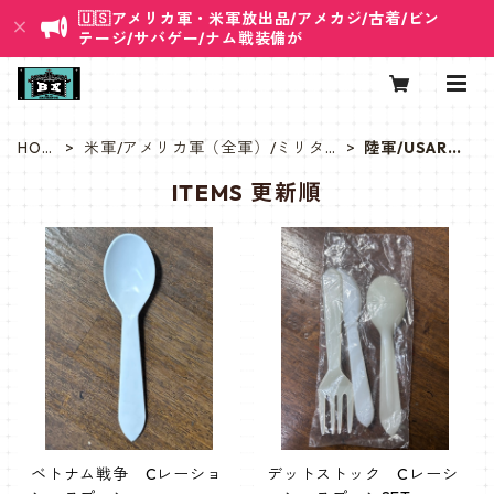
🇺🇸アメリカ軍・米軍放出品/アメカジ/古着/ビン
テージ/サバゲー/ナム戦装備が
HOM
米軍/アメリカ軍（全軍）/ミリタリ
陸軍/USARM
E
ー
Y
ITEMS 更新順
ベトナム戦争 Cレーショ
デットストック Cレーシ