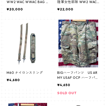
WW2 WAC WWAC BAG B
陸軍女性部隊 WW2 WAC
ag, utility, WAC ハンドバ
WWAC 制服 靴 shoes シ
¥20,000
¥22,000
ッグ,ショルダー 陸軍女性
ューズ レースアップ
部隊 婦人陸軍部隊 米軍制
服 usarmy historical ヒス
トリカル
M60 ナイロンスリング
BIGハーフパンツ US AR
MY USAF OCP ハーフパン
¥4,680
ツ③
¥4,650
SOLD OUT