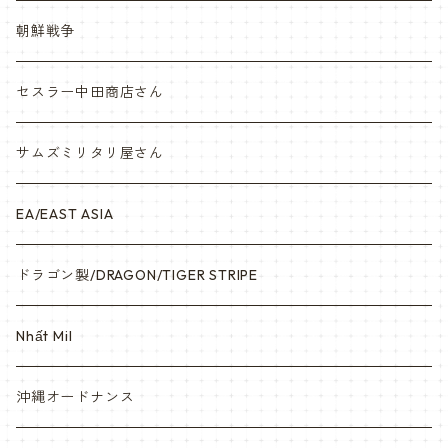
Vietnam ジャングルブーツ
朝鮮戦争
ナム戦装備類/ポーチ・ベルト・小物・ヘルメット等
セスラー中田商店さん
サムズミリタリ屋さん
EA/EAST ASIA
ドラゴン製/DRAGON/TIGER STRIPE
Nhất Mil
沖縄オードナンス