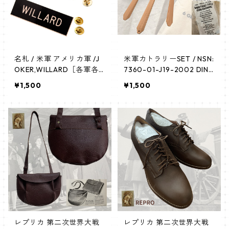
名札 / 米軍 アメリカ軍 /J
米軍カトラリーSET / NSN:
OKER,WILLARD［各軍各
7360-01-J19-2002 DINI
タイプ予約可・要相談］ネ
NG PACKET TYPE II (FOO
¥1,500
¥1,500
ームプレート つるつる加
D CONTAINER) BEMIS CO
工 名札 陸軍 USARMY NA
RP. P.O. BOX 905 TERRE
MEPLATE
HAUTE, IN 47808 KENTU
CKY INDUSTRIES
レプリカ 第二次世界大戦
レプリカ 第二次世界大戦