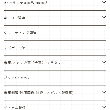
BXオリジナル商品/841商品
シール・ステッカー（UV加工）
APSCUP関連
缶バッチ
岡崎APS部
シューティング関連
帽子・Tシャツ・エプロン
本体・BB弾・小物類
サバゲー小物
ネックレス・アクセサリー・スマホケース
米軍/アメリカ軍（全軍）/ミリタリー
サンダル・Bag
海兵隊/USMC
パッチ/ワッペン
サバゲー装備品・バッテリー
陸軍/USARMY
米軍制服/制服関係(略綬・メダル・階級章)
オリジナルパッチ
空軍/USAF
略綬・リボンバー・メダル等
ベトナム装備