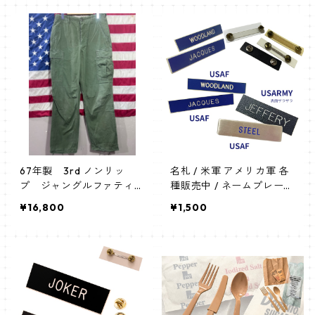
67年製 3rd ノンリッ
名札 / 米軍 アメリカ軍 各
プ ジャングルファティー
種販売中 / ネームプレート
グパンツ
/ USAF USARMY NAMEPL
¥16,800
¥1,500
ATE