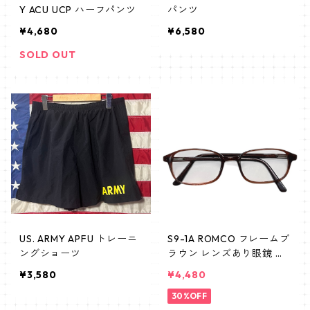
Y ACU UCP ハーフパンツ
パンツ
¥4,680
¥6,580
SOLD OUT
US. ARMY APFU トレーニ
S9-1A ROMCO フレームブ
ングショーツ
ラウン レンズあり眼鏡 め
がね 新品 デッドストック
¥3,580
¥4,480
米軍放出品
30%OFF