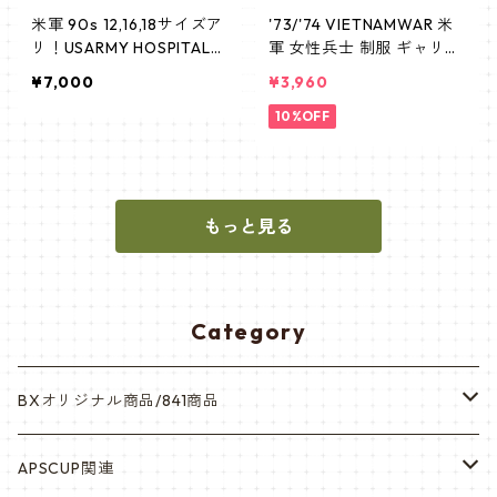
米軍 90s 12,16,18サイズア
'73/'74 VIETNAMWAR 米
リ！USARMY HOSPITAL
軍 女性兵士 制服 ギャリソ
デッドストック ナース
ン アメリカ軍 21 1/2
¥7,000
¥3,960
新品
10%OFF
もっと見る
Category
BXオリジナル商品/841商品
シール・ステッカー（UV加工）
APSCUP関連