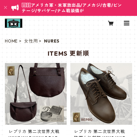
🇺🇸アメリカ軍・米軍放出品/アメカジ/古着/ビン
テージ/サバゲー/ナム戦装備が
HOME
女性用
NURES
ITEMS 更新順
レプリカ 第二次世界大戦
レプリカ 第二次世界大戦