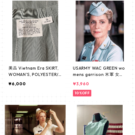
ロン nurse ナース
美品 Vietnam Era SKIRT,
USARMY WAC GREEN wo
WOMAN'S, POLYESTER/C
mens garrison 米軍 女性
OTTON, CORDED, GREEN
兵士 制服 ギャリソン サイ
¥6,000
¥3,960
SHADE NO. 160/ ベトナム
ズ22
戦争時代のWACグリーン
10%OFF
コードユニフォーム 米
軍 アメリカ軍 女性制服
スカート