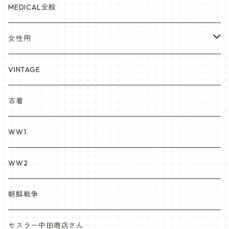
赤ちゃん用
宇宙軍
アメリカ軍制服
セスラー中田商店さん
MEDICAL全般
YARSOC
トレーニングウエア集
EA east asia
女性用
シャークマウス
ポーラテック/POLARTEC
DRAGON ドラゴン
ARC アメリカンレッドクロス
VINTAGE
REPRO レプロ
米軍放出品ブーツ
Nyat Mil ニャットミル
NURES
古着
カスタム KURI
WW1
VietnamEra ウエア
WW2
Vietnam ジャングルブーツ
朝鮮戦争
ナム戦装備類/ポーチ・ベルト・小物・ヘルメット等
セスラー中田商店さん