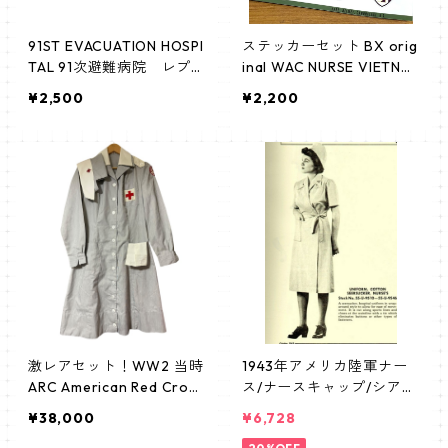
91ST EVACUATION HOSPI
ステッカーセット BX orig
TAL 91次避難病院 レプリ
inal WAC NURSE VIETNA
カパッチ
M ARC
¥2,500
¥2,200
激レアセット！WW2 当時
1943年アメリカ陸軍ナー
ARC American Red Cross
ス/ナースキャップ/シアサ
長袖ワンピース 第二次世
ッカーナースユニフォー
¥38,000
¥6,728
界大戦 ドーナツドーリ
ム/ANC/アーミーナースコ