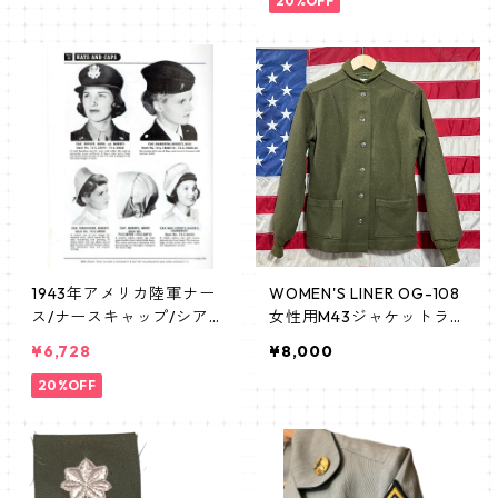
ー DONUTDOLLIES
ープス
20%OFF
1943年アメリカ陸軍ナー
WOMEN'S LINER OG-108
ス/ナースキャップ/シアサ
女性用M43ジャケットライ
ッカーナースユニフォー
ナージャケット vietname
¥6,728
¥8,000
ム/ANC/アーミーナースコ
ra
ープス
20%OFF