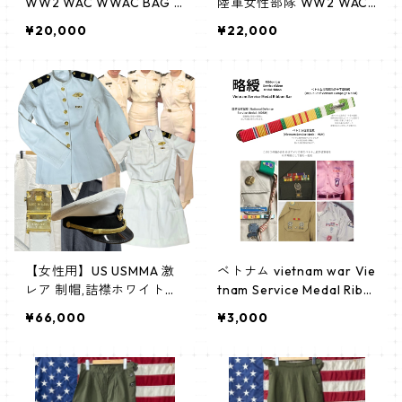
WW2 WAC WWAC BAG B
陸軍女性部隊 WW2 WAC
ag, utility, WAC ハンドバ
WWAC 制服 靴 shoes シ
¥20,000
¥22,000
ッグ,ショルダー 陸軍女性
ューズ レースアップ
部隊 婦人陸軍部隊 米軍制
服 usarmy historical ヒス
トリカル
【女性用】US USMMA 激
ベトナム vietnam war Vie
レア 制帽,詰襟ホワイトド
tnam Service Medal Ribb
レス&冬服セーター/肩章
on Bar リボンバー 米軍 ア
¥66,000
¥3,000
等 Full Dress White 制服1
メリカ軍 略綬
4セット 冬服・夏服 ピン
バッチ付き