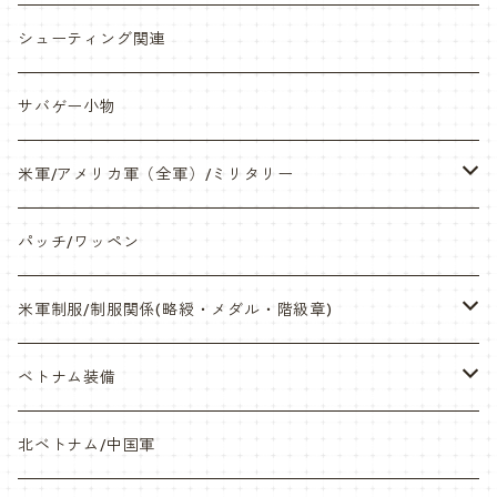
缶バッチ
岡崎APS部
シューティング関連
帽子・Tシャツ・エプロン
本体・BB弾・小物類
サバゲー小物
ネックレス・アクセサリー・スマホケース
米軍/アメリカ軍（全軍）/ミリタリー
サンダル・Bag
海兵隊/USMC
パッチ/ワッペン
サバゲー装備品・バッテリー
陸軍/USARMY
米軍制服/制服関係(略綬・メダル・階級章)
オリジナルパッチ
空軍/USAF
略綬・リボンバー・メダル等
ベトナム装備
841マスク・BDUカスタム
海軍/USN
ピンズ類 階級章(ランク)・資格章等
サムズミリタリ屋さん
北ベトナム/中国軍