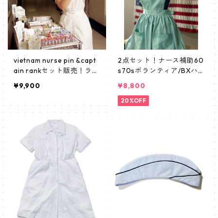
vietnam nurse pin &capt
2点セット！ナース補助60
ain rankセット販売！ラス
s70sボランティア/BXハ
ト1 【米軍 70s USARMY N
ンドメイド ピナフォア SE
¥9,900
¥8,800
URSE】 HOSPITAL ナース
T（エプロン＋キャップ）
size14 RARE
20%OFF