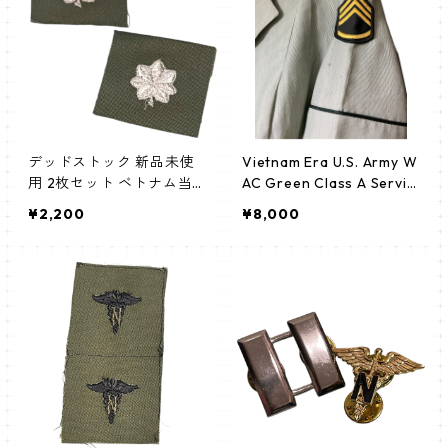
デッドストック 新品未使
Vietnam Era U.S. Army W
用 2枚セット ベトナム当
AC Green Class A Servic
時物 中佐 vitnam era rank
e Uniform Jacket / pinセ
¥2,200
¥8,000
O-5 襟章
ット販売！ベトナム戦争時
代のWACグリーンコード
ユニフォーム【VietnamEr
a 米軍 USARMY medical】
制服 ナース仕様 RARE