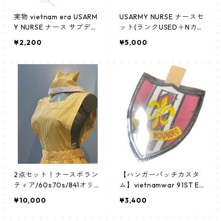
実物 vietnam era USARM
USARMY NURSE ナースセ
Y NURSE ナース サブデュ
ット(ランクUSED＋Nカド
ード襟章２枚セット ラン
ゥケウス新品)
¥2,200
¥5,000
ク別売り
2点セット！ナースボラン
【ハンガーパッチカスタ
ティア/60s70s/841オリジ
ム】vietnamwar 91ST EV
ナル ナースキャップとSE
ACUATION HOSPITAL 91
¥10,000
¥3,400
T/イエローキャンディスト
次避難病院 レプリカパッ
ライプ candystripe エプ
チ