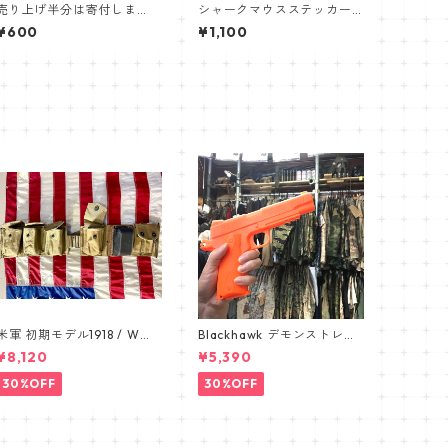
売り上げ半分は寄付しま
シャークマウスステッカー/
す。MECFS（ナイチンゲー
ノーズアート UV加工ステッ
¥600
¥1,100
ルと呼ばれる鳥）知って欲
カーセット！ 12cm
しいステッカーSET
米軍 初期モデル1918 / WW1
Blackhawk デモンストレー
BAR BELT /バーベルト デッ
ション 1911 オレンジ ピ
¥8,120
¥5,390
ドストック カップ付き 191
ストル pistol
1
30%OFF
30%OFF