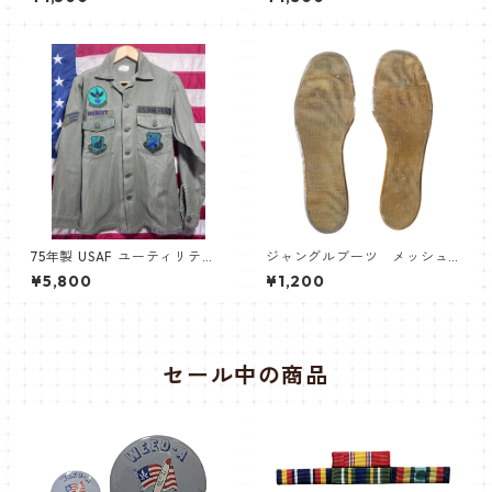
75年製 USAF ユーティリティ
ジャングルブーツ メッシュ
シャツ
インナーソール
¥5,800
¥1,200
セール中の商品