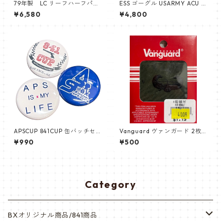
79年製 LC リーフハーフパン
ESS ゴーグル USARMY ACU U
ツ
CP 透明&黒レンズ付き goggl
¥6,580
¥4,800
e アメリカ陸軍
APSCUP 841CUP 缶バッチセ
Vanguard ヴァンガード 2枚
ット 3個入り
セット エアアサルト air assa
¥990
¥500
ult サブデュード
Category
BXオリジナル商品/841商品