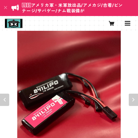
🇺🇸アメリカ軍・米軍放出品/アメカジ/古着/ビン
テージ/サバゲー/ナム戦装備が