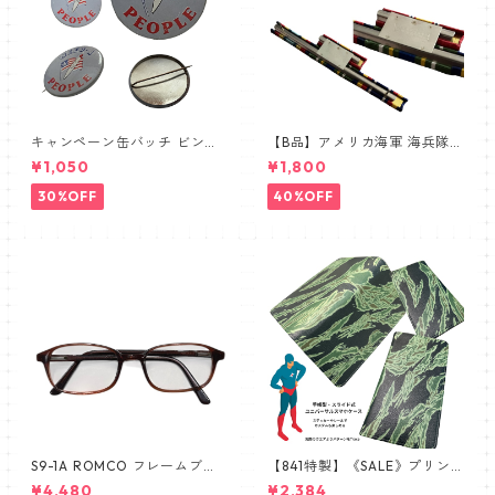
キャンペーン缶バッチ ビンテ
【B品】アメリカ海軍 海兵隊
ージ vintage USA FLAG
① リボンバー 略綬SALE
¥1,050
¥1,800
30%OFF
40%OFF
S9-1A ROMCO フレームブラ
【841特製】《SALE》プリン
ウン レンズあり眼鏡 めがね 新
トミス 手帳型スマホケース 南
¥4,480
¥2,384