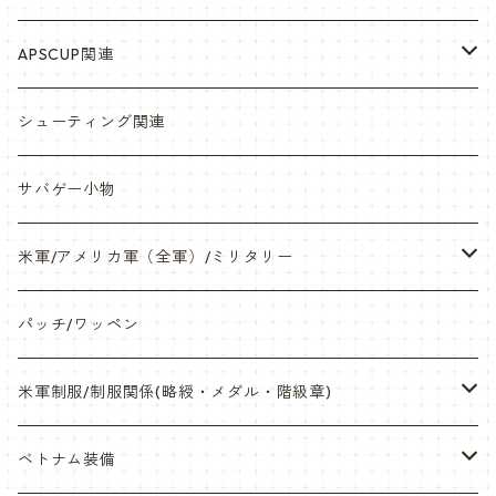
シール・ステッカー（UV加工）
APSCUP関連
缶バッチ
岡崎APS部
シューティング関連
帽子・Tシャツ・エプロン
本体・BB弾・小物類
サバゲー小物
ネックレス・アクセサリー・スマホケース
米軍/アメリカ軍（全軍）/ミリタリー
サンダル・Bag
海兵隊/USMC
パッチ/ワッペン
サバゲー装備品・バッテリー
陸軍/USARMY
米軍制服/制服関係(略綬・メダル・階級章)
オリジナルパッチ
空軍/USAF
略綬・リボンバー・メダル等
ベトナム装備