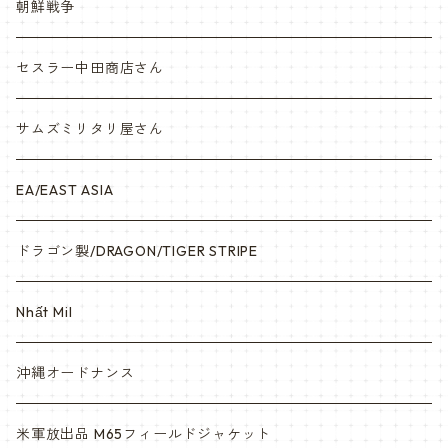
Vietnam ジャングルブーツ
朝鮮戦争
ナム戦装備類/ポーチ・ベルト・小物・ヘルメット等
セスラー中田商店さん
サムズミリタリ屋さん
EA/EAST ASIA
ドラゴン製/DRAGON/TIGER STRIPE
Nhất Mil
沖縄オードナンス
米軍放出品 M65フィールドジャケット