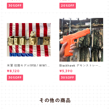
品 デッドストック 米軍放出品
ベトナム ARVN タイガースト
ライプ ERDL ブラッドケーキ
30%OFF
20%OFF
手帳型スマホケース ユニバー
サル スライド式スマホケース
L
米軍 初期モデル1918 / WW1 B
Blackhawk デモンストレーシ
AR BELT /バーベルト デッド
ョン 1911 オレンジ ピスト
¥8,120
¥5,390
ストック カップ付き 1911
ル pistol
30%OFF
30%OFF
その他の商品