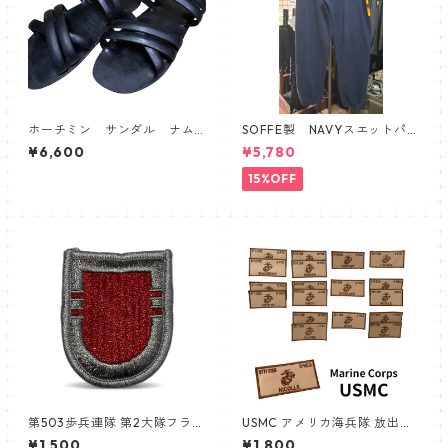
ホーチミン サンダル ナム
SOFFE製 NAVYスエットパン
戦 ベトナム
ツ
¥6,600
¥5,780
15%OFF
第503歩兵連隊 第2大隊フラッ
USMC アメリカ海兵隊 放出品
シュパッチ 第173空挺旅団
新品未使用品
¥1,500
¥1,800