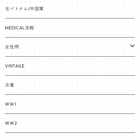
841マスク・BDUカスタム
海軍/USN
ピンズ類 階級章(ランク)・資格章等
サムズミリタリ屋さん
北ベトナム/中国軍
赤ちゃん用
宇宙軍
アメリカ軍制服
セスラー中田商店さん
MEDICAL全般
YARSOC
トレーニングウエア集
EA east asia
女性用
シャークマウス
ポーラテック/POLARTEC
DRAGON ドラゴン
ARC アメリカンレッドクロス
VINTAGE
REPRO レプロ
米軍放出品ブーツ
Nyat Mil ニャットミル
NURES
古着
カスタム KURI
WW1
VietnamEra ウエア
WW2