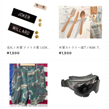
名札 / 米軍 アメリカ軍 /JOKE
米軍カトラリーSET / NSN: 73
R,WILLARD［各軍各タイプ予
60-01-J19-2002 DINING PA
¥1,500
¥1,500
約可・要相談］ネームプレー
CKET TYPE II (FOOD CONTA
ト つるつる加工 名札 陸軍 US
INER) BEMIS CORP. P.O. BOX
ARMY NAMEPLATE
905 TERRE HAUTE, IN 47808
KENTUCKY INDUSTRIES