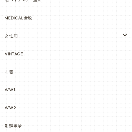
北ベトナム/中国軍
赤ちゃん用
宇宙軍
アメリカ軍制服
セスラー中田商店さん
MEDICAL全般
YARSOC
トレーニングウエア集
EA east asia
女性用
シャークマウス
ポーラテック/POLARTEC
DRAGON ドラゴン
ARC アメリカンレッドクロス
VINTAGE
REPRO レプロ
米軍放出品ブーツ
Nyat Mil ニャットミル
NURES
古着
カスタム KURI
WW1
VietnamEra ウエア
WW2
Vietnam ジャングルブーツ
朝鮮戦争