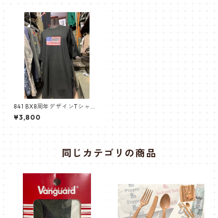
841 BX8周年デザインTシャツ
黒 XL
¥3,800
同じカテゴリの商品