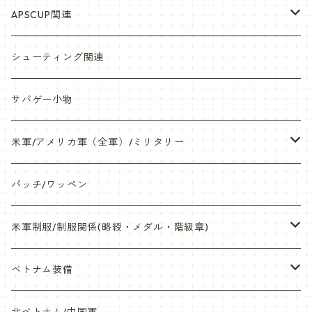
シール・ステッカー（UV加工）
APSCUP関連
缶バッチ
岡崎APS部
シューティング関連
帽子・Tシャツ・エプロン
本体・BB弾・小物類
サバゲー小物
ネックレス・アクセサリー・スマホケース
米軍/アメリカ軍（全軍）/ミリタリー
サンダル・Bag
海兵隊/USMC
パッチ/ワッペン
サバゲー装備品・バッテリー
陸軍/USARMY
米軍制服/制服関係(略綬・メダル・階級章)
オリジナルパッチ
空軍/USAF
略綬・リボンバー・メダル等
ベトナム装備
841マスク・BDUカスタム
海軍/USN
ピンズ類 階級章(ランク)・資格章等
サムズミリタリ屋さん