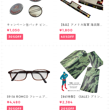
キャンペーン缶バッチ ビンテ
【B品】アメリカ海軍 海兵隊
ージ vintage USA FLAG
① リボンバー 略綬SALE
¥1,050
¥1,800
30%OFF
40%OFF
S9-1A ROMCO フレームブラ
【841特製】《SALE》プリン
ウン レンズあり眼鏡 めがね 新
トミス 手帳型スマホケース 南
¥4,480
¥2,384
品 デッドストック 米軍放出品
ベトナム ARVN タイガースト
ライプ ERDL ブラッドケーキ
30%OFF
20%OFF