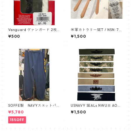
Vanguard ヴァンガード 2枚
米軍カトラリーSET / NSN: 73
セットエアクラフト クルーマ
60-01-J19-2002 DINING PA
¥500
¥1,500
ン aircraft crewman サブデ
CKET TYPE II (FOOD CONTA
ュード
INER) BEMIS CORP. P.O. BOX
905 TERRE HAUTE, IN 47808
KENTUCKY INDUSTRIES
SOFFE製 NAVYスエットパン
USNAVY SEALs NWUⅢ AOR2
ツ
DCU TAPE 新品未使用 米軍規
¥5,780
¥1,500
格
15%OFF