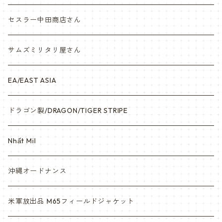
ナム戦装備類/ポーチ・ベルト・小物・ヘルメット等
セスラー中田商店さん
サムズミリタリ屋さん
EA/EAST ASIA
ドラゴン製/DRAGON/TIGER STRIPE
Nhất Mil
沖縄オードナンス
米軍放出品 M65フィールドジャケット