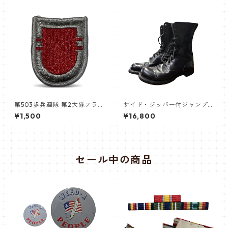
第503歩兵連隊 第2大隊フラッ
サイド・ジッパー付ジャンプ
シュパッチ 第173空挺旅団
ブーツ (パラトルーパー・ブ
¥1,500
¥16,800
ーツ)
セール中の商品