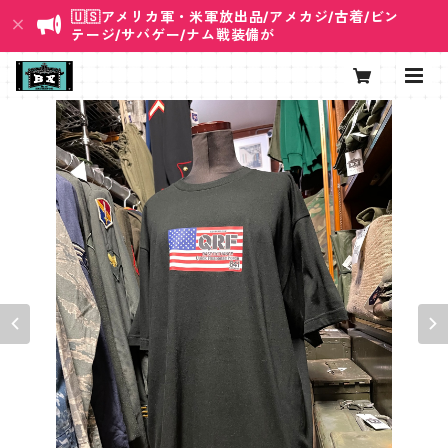
🇺🇸アメリカ軍・米軍放出品/アメカジ/古着/ビン
テージ/サバゲー/ナム戦装備が