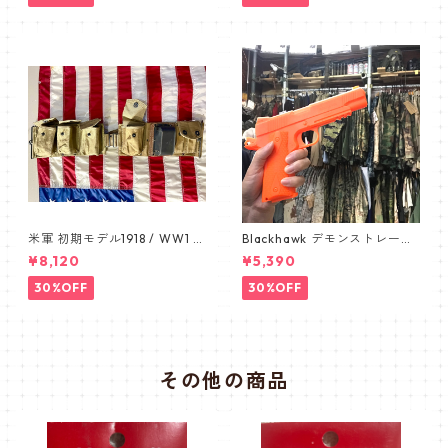
手帳型スマホケース ユニバー
サル スライド式スマホケース
L
米軍 初期モデル1918 / WW1 B
Blackhawk デモンストレーシ
AR BELT /バーベルト デッド
ョン 1911 オレンジ ピスト
¥8,120
¥5,390
ストック カップ付き 1911
ル pistol
30%OFF
30%OFF
その他の商品