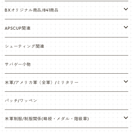
BXオリジナル商品/841商品
シール・ステッカー（UV加工）
APSCUP関連
缶バッチ
岡崎APS部
シューティング関連
帽子・Tシャツ・エプロン
本体・BB弾・小物類
サバゲー小物
ネックレス・アクセサリー・スマホケース
米軍/アメリカ軍（全軍）/ミリタリー
サンダル・Bag
海兵隊/USMC
パッチ/ワッペン
サバゲー装備品・バッテリー
陸軍/USARMY
米軍制服/制服関係(略綬・メダル・階級章)