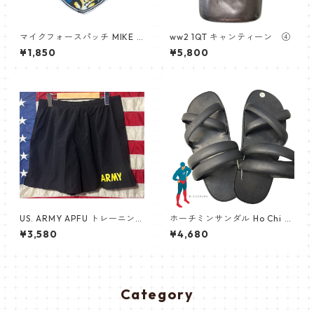
マイクフォースパッチ MIKE F
ww2 1QT キャンティーン ④
orce 南ベトナム製 ARVN
¥1,850
¥5,800
US. ARMY APFU トレーニング
ホーチミンサンダル Ho Chi M
ショーツ
inh ベトナムゴム タイヤ サン
¥3,580
¥4,680
ダル NO3
Category