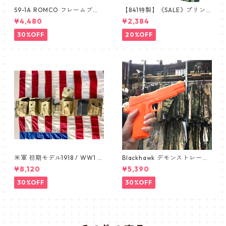
S9-1A ROMCO フレームブラ
【841特製】《SALE》プリン
ウン レンズあり眼鏡 めがね 新
トミス 手帳型スマホケース 南
¥4,480
¥2,384
品 デッドストック 米軍放出品
ベトナム ARVN タイガースト
ライプ ERDL ブラッドケーキ
30%OFF
20%OFF
手帳型スマホケース ユニバー
サル スライド式スマホケース
L
米軍 初期モデル1918 / WW1 B
Blackhawk デモンストレーシ
AR BELT /バーベルト デッド
ョン 1911 オレンジ ピスト
¥8,120
¥5,390
ストック カップ付き 1911
ル pistol
30%OFF
30%OFF