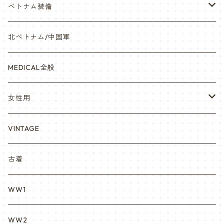
オリジナルパッチ
空軍/USAF
略綬・リボンバー・メダル等
ベトナム装備
841マスク・BDUカスタム
海軍/USN
ピンズ類 階級章(ランク)・資格章等
サムズミリタリ屋さん
北ベトナム/中国軍
赤ちゃん用
宇宙軍
アメリカ軍制服
セスラー中田商店さん
MEDICAL全般
YARSOC
トレーニングウエア集
EA east asia
女性用
シャークマウス
ポーラテック/POLARTEC
DRAGON ドラゴン
ARC アメリカンレッドクロス
VINTAGE
REPRO レプロ
米軍放出品ブーツ
Nyat Mil ニャットミル
NURES
古着
カスタム KURI
WW1
VietnamEra ウエア
WW2