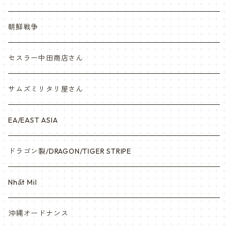
Vietnam ジャングルブーツ
朝鮮戦争
ナム戦装備類/ポーチ・ベルト・小物・ヘルメット等
セスラー中田商店さん
サムズミリタリ屋さん
EA/EAST ASIA
ドラゴン製/DRAGON/TIGER STRIPE
Nhất Mil
沖縄オードナンス