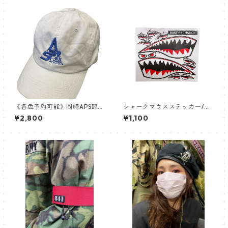
《各色予約可能》岡崎APS部
シャークマウスステッカー/ノ
オリジナル刺繍 キャップ cap
ーズアート UV加工ステッカー
¥2,800
¥1,100
帽子
セット！ 12cm