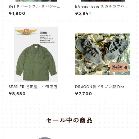
841 リバーシブル サバゲーで
EA east asia スカルのブロー
落とさない仕組み サバゲーマ
チ
¥1,800
¥5,841
ーカー 赤と黄色
SESSLER 初期型 中田商店 セ
DRAGON製ドラゴン製 Drago
スラー ジャングルファティー
n.co ベトナム ナム戦 ODブー
¥8,580
¥7,700
グ ジャケット JUNGLE FATIG
ニーハットOG107 トロピカル
UE JACKET
ジャングルブーニー
セール中の商品