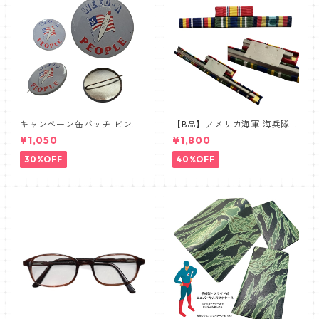
キャンペーン缶バッチ ビンテ
【B品】アメリカ海軍 海兵隊
ージ vintage USA FLAG
① リボンバー 略綬SALE
¥1,050
¥1,800
30%OFF
40%OFF