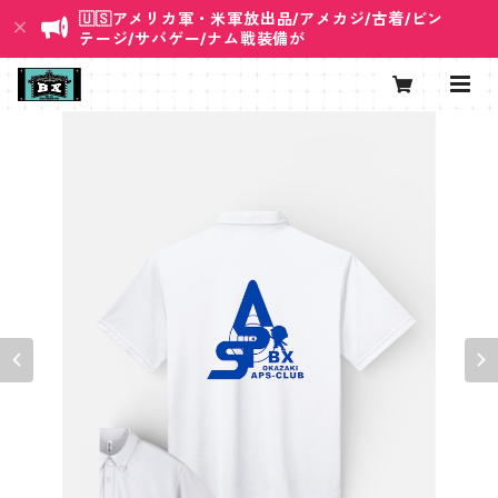
🇺🇸アメリカ軍・米軍放出品/アメカジ/古着/ビン
テージ/サバゲー/ナム戦装備が