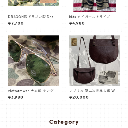
DRAGON製ドラゴン製 Drago
kids タイガーストライプ パ
n.co ベトナム ナム戦 ODブー
ンツ
¥7,700
¥4,980
ニーハットOG107 トロピカル
ジャングルブーニー
vietnamwar ナム戦 サングラ
レプリカ 第二次世界大戦 WW
ス eyewear pilot パイロット
2 WAC WWAC BAG Bag, utili
¥3,980
¥20,000
サングラス 眼鏡 めがね replic
ty, WAC ハンドバッグ,ショル
a sunglasses vietnamwar s
ダー 陸軍女性部隊 婦人陸軍部
oldier
隊 米軍制服 usarmy historic
al ヒストリカル
Category