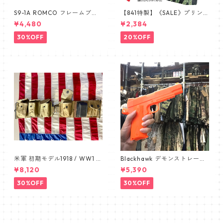
S9-1A ROMCO フレームブラ
【841特製】《SALE》プリン
ウン レンズあり眼鏡 めがね 新
トミス 手帳型スマホケース 南
¥4,480
¥2,384
品 デッドストック 米軍放出品
ベトナム ARVN タイガースト
ライプ ERDL ブラッドケーキ
30%OFF
20%OFF
手帳型スマホケース ユニバー
サル スライド式スマホケース
L
米軍 初期モデル1918 / WW1 B
Blackhawk デモンストレーシ
AR BELT /バーベルト デッド
ョン 1911 オレンジ ピスト
¥8,120
¥5,390
ストック カップ付き 1911
ル pistol
30%OFF
30%OFF