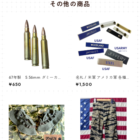
その他の商品
67年製 5.56mm ダミーカー
名札 / 米軍 アメリカ軍 各種販
ト
売中 / ネームプレート / USAF
¥650
¥1,500
USARMY NAMEPLATE