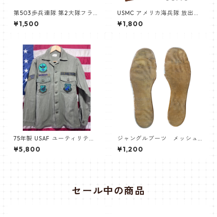
第503歩兵連隊 第2大隊フラッ
USMC アメリカ海兵隊 放出品
シュパッチ 第173空挺旅団
新品未使用品
¥1,500
¥1,800
75年製 USAF ユーティリティ
ジャングルブーツ メッシュ
シャツ
インナーソール
¥5,800
¥1,200
セール中の商品