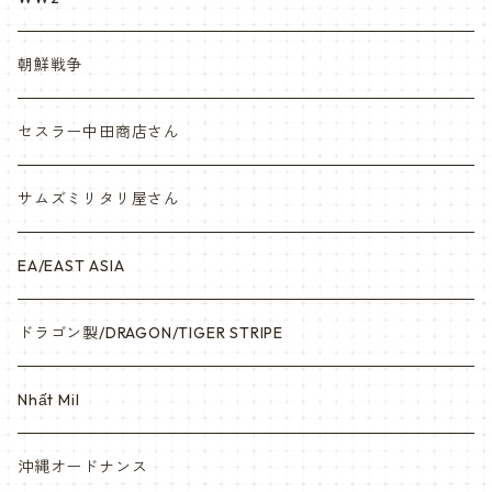
Vietnam ジャングルブーツ
朝鮮戦争
ナム戦装備類/ポーチ・ベルト・小物・ヘルメット等
セスラー中田商店さん
サムズミリタリ屋さん
EA/EAST ASIA
ドラゴン製/DRAGON/TIGER STRIPE
Nhất Mil
沖縄オードナンス