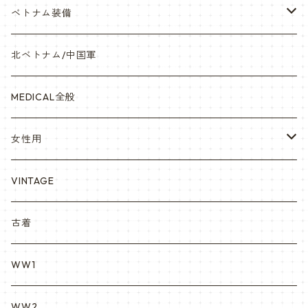
オリジナルパッチ
空軍/USAF
略綬・リボンバー・メダル等
ベトナム装備
841マスク・BDUカスタム
海軍/USN
ピンズ類 階級章(ランク)・資格章等
サムズミリタリ屋さん
北ベトナム/中国軍
赤ちゃん用
宇宙軍
アメリカ軍制服
セスラー中田商店さん
MEDICAL全般
YARSOC
トレーニングウエア集
EA east asia
女性用
シャークマウス
ポーラテック/POLARTEC
DRAGON ドラゴン
ARC アメリカンレッドクロス
VINTAGE
REPRO レプロ
米軍放出品ブーツ
Nyat Mil ニャットミル
NURES
古着
カスタム KURI
WW1
VietnamEra ウエア
WW2