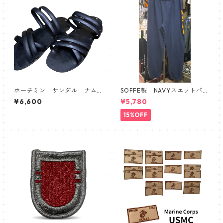
ホーチミン サンダル ナム
SOFFE製 NAVYスエットパン
戦 ベトナム
ツ
¥6,600
¥5,780
15%OFF