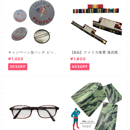
キャンペーン缶バッチ ビンテ
【B品】アメリカ海軍 海兵隊
ージ vintage USA FLAG
① リボンバー 略綬SALE
¥1,050
¥1,800
30%OFF
40%OFF