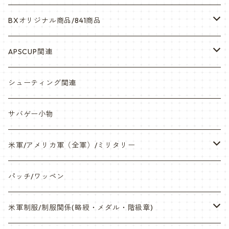
BXオリジナル商品/841商品
シール・ステッカー（UV加工）
APSCUP関連
缶バッチ
岡崎APS部
シューティング関連
帽子・Tシャツ・エプロン
本体・BB弾・小物類
サバゲー小物
ネックレス・アクセサリー・スマホケース
米軍/アメリカ軍（全軍）/ミリタリー
サンダル・Bag
海兵隊/USMC
パッチ/ワッペン
サバゲー装備品・バッテリー
陸軍/USARMY
米軍制服/制服関係(略綬・メダル・階級章)