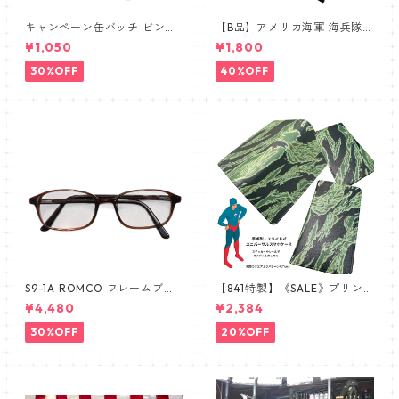
キャンペーン缶バッチ ビンテ
【B品】アメリカ海軍 海兵隊
ージ vintage USA FLAG
① リボンバー 略綬SALE
¥1,050
¥1,800
30%OFF
40%OFF
S9-1A ROMCO フレームブラ
【841特製】《SALE》プリン
ウン レンズあり眼鏡 めがね 新
トミス 手帳型スマホケース 南
¥4,480
¥2,384
品 デッドストック 米軍放出品
ベトナム ARVN タイガースト
ライプ ERDL ブラッドケーキ
30%OFF
20%OFF
手帳型スマホケース ユニバー
サル スライド式スマホケース
L