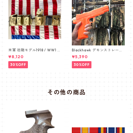
米軍 初期モデル1918 / WW1 B
Blackhawk デモンストレーシ
AR BELT /バーベルト デッド
ョン 1911 オレンジ ピスト
¥8,120
¥5,390
ストック カップ付き 1911
ル pistol
30%OFF
30%OFF
その他の商品