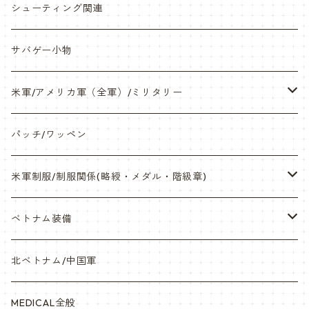
缶バッチ
岡崎APS部
シューティング関連
帽子・Tシャツ・エプロン
本体・BB弾・小物類
サバゲー小物
ネックレス・アクセサリー・スマホケース
米軍/アメリカ軍（全軍）/ミリタリー
サンダル・Bag
海兵隊/USMC
パッチ/ワッペン
サバゲー装備品・バッテリー
陸軍/USARMY
米軍制服/制服関係(略綬・メダル・階級章)
オリジナルパッチ
空軍/USAF
略綬・リボンバー・メダル等
ベトナム装備
841マスク・BDUカスタム
海軍/USN
ピンズ類 階級章(ランク)・資格章等
サムズミリタリ屋さん
北ベトナム/中国軍
赤ちゃん用
宇宙軍
アメリカ軍制服
セスラー中田商店さん
MEDICAL全般