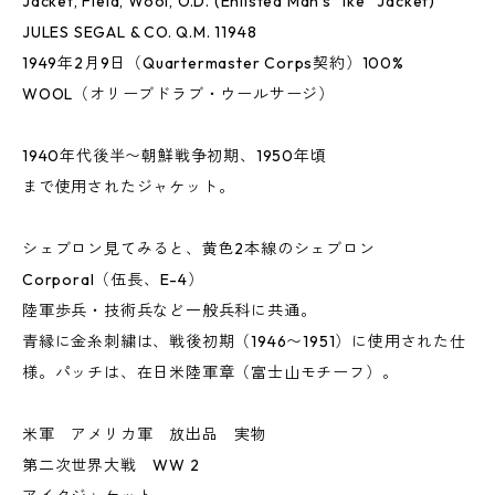
Jacket, Field, Wool, O.D. (Enlisted Man’s “Ike” Jacket)
JULES SEGAL & CO. Q.M. 11948
1949年2月9日（Quartermaster Corps契約）100%
WOOL（オリーブドラブ・ウールサージ）
1940年代後半〜朝鮮戦争初期、1950年頃
まで使用されたジャケット。
シェブロン見てみると、黄色2本線のシェブロン
Corporal（伍長、E-4）
陸軍歩兵・技術兵など一般兵科に共通。
青縁に金糸刺繍は、戦後初期（1946〜1951）に使用された仕
様。パッチは、在日米陸軍章（富士山モチーフ）。
米軍 アメリカ軍 放出品 実物
第二次世界大戦 WW 2