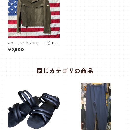
40's アイクジャケット①IKE
Jacket 34R アイゼンハワージ
¥9,500
ャケット（M-1944/M-1947タ
イプ） の、1949年製のM-194
7 Ike Jacket。
同じカテゴリの商品