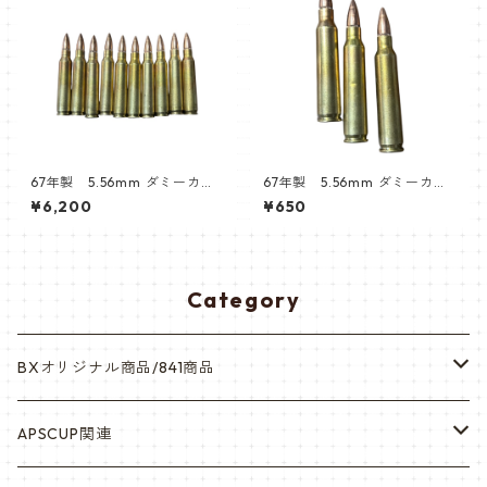
67年製 5.56mm ダミーカー
67年製 5.56mm ダミーカー
ト
ト
¥6,200
¥650
Category
BXオリジナル商品/841商品
シール・ステッカー（UV加工）
APSCUP関連