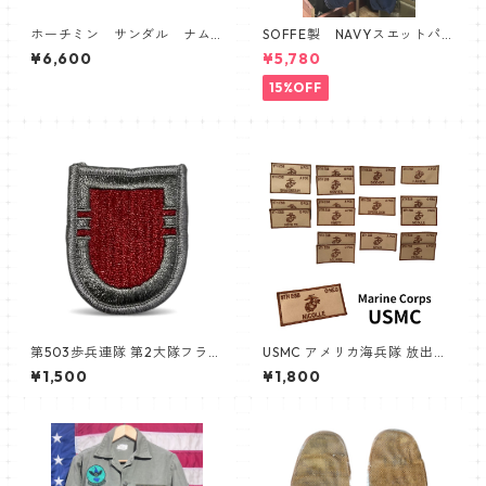
ホーチミン サンダル ナム
SOFFE製 NAVYスエットパン
戦 ベトナム
ツ
¥6,600
¥5,780
15%OFF
第503歩兵連隊 第2大隊フラッ
USMC アメリカ海兵隊 放出品
シュパッチ 第173空挺旅団
新品未使用品
¥1,500
¥1,800