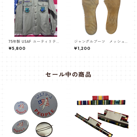
75年製 USAF ユーティリティ
ジャングルブーツ メッシュ
シャツ
インナーソール
¥5,800
¥1,200
セール中の商品