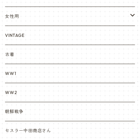
YARSOC
トレーニングウエア集
EA east asia
女性用
シャークマウス
ポーラテック/POLARTEC
DRAGON ドラゴン
ARC アメリカンレッドクロス
VINTAGE
REPRO レプロ
米軍放出品ブーツ
Nyat Mil ニャットミル
NURES
古着
カスタム KURI
WW1
VietnamEra ウエア
WW2
Vietnam ジャングルブーツ
朝鮮戦争
ナム戦装備類/ポーチ・ベルト・小物・ヘルメット等
セスラー中田商店さん