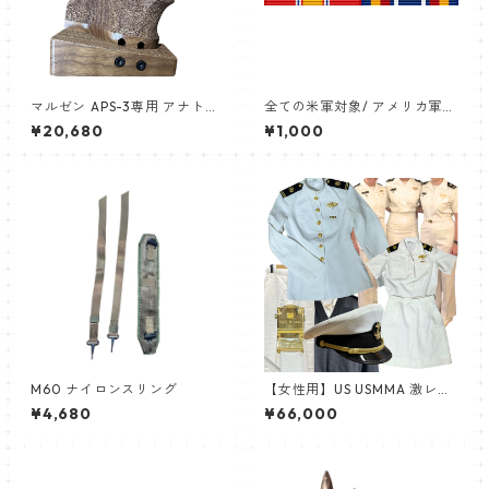
マルゼン APS-3専用 アナトミ
全ての米軍対象/ アメリカ軍
カルウッドグリップ (右)
略綬 2個 リボンバー リボンラ
¥20,680
¥1,000
ック
M60 ナイロンスリング
【女性用】US USMMA 激レア
制帽,詰襟ホワイトドレス&冬
¥4,680
¥66,000
服セーター/肩章等 Full Dress
White 制服14セット 冬服・夏
服 ピンバッチ付き