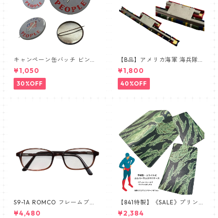
キャンペーン缶バッチ ビンテ
【B品】アメリカ海軍 海兵隊
ージ vintage USA FLAG
① リボンバー 略綬SALE
¥1,050
¥1,800
30%OFF
40%OFF
S9-1A ROMCO フレームブラ
【841特製】《SALE》プリン
ウン レンズあり眼鏡 めがね 新
トミス 手帳型スマホケース 南
¥4,480
¥2,384
品 デッドストック 米軍放出品
ベトナム ARVN タイガースト