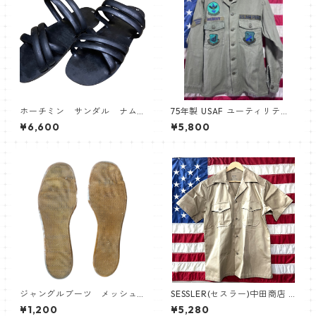
ホーチミン サンダル ナム
75年製 USAF ユーティリティ
戦 ベトナム
シャツ
¥6,600
¥5,800
ジャングルブーツ メッシュ
SESSLER(セスラー)中田商店 C
インナーソール
HINO SHIRT チノクロス シャ
¥1,200
¥5,280
ツ 半袖 【中田商店】A-592 サ