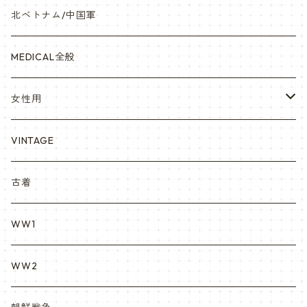
841マスク・BDUカスタム
海軍/USN
ピンズ類 階級章(ランク)・資格章等
サムズミリタリ屋さん
北ベトナム/中国軍
赤ちゃん用
宇宙軍
アメリカ軍制服
セスラー中田商店さん
MEDICAL全般
YARSOC
トレーニングウエア集
EA east asia
女性用
シャークマウス
ポーラテック/POLARTEC
DRAGON ドラゴン
ARC アメリカンレッドクロス
VINTAGE
REPRO レプロ
米軍放出品ブーツ
Nyat Mil ニャットミル
NURES
古着
カスタム KURI
WW1
VietnamEra ウエア
WW2