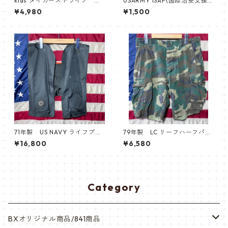
kids タイガーストライプ パ
USARMY ISAF(国際治安支援
ンツ
部隊)パッチ ACU,UCP&マルチ
¥4,980
¥1,500
カム ベルクロ付き新品未使用
71年製 US NAVY ライフプリ
79年製 LC リーフハーフパン
ザーバー
ツ
¥16,800
¥6,580
Category
BXオリジナル商品/841商品