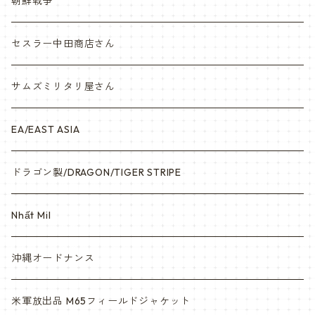
Vietnam ジャングルブーツ
朝鮮戦争
ナム戦装備類/ポーチ・ベルト・小物・ヘルメット等
セスラー中田商店さん
サムズミリタリ屋さん
EA/EAST ASIA
ドラゴン製/DRAGON/TIGER STRIPE
Nhất Mil
沖縄オードナンス
米軍放出品 M65フィールドジャケット