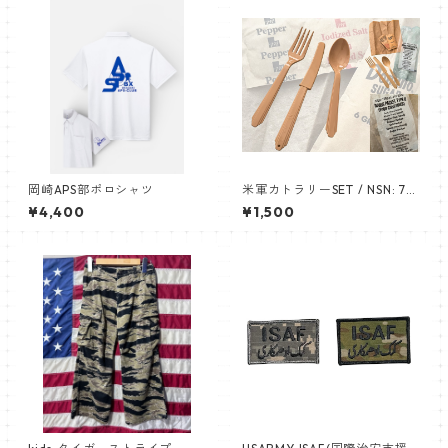
岡崎APS部ポロシャツ
米軍カトラリーSET / NSN: 73
60-01-J19-2002 DINING PA
¥4,400
¥1,500
CKET TYPE II (FOOD CONTA
INER) BEMIS CORP. P.O. BOX
905 TERRE HAUTE, IN 47808
KENTUCKY INDUSTRIES