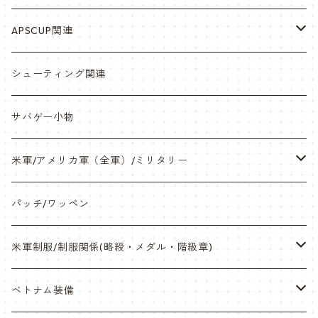
シール・ステッカー（UV加工）
APSCUP関連
缶バッチ
岡崎APS部
シューティング関連
帽子・Tシャツ・エプロン
本体・BB弾・小物類
サバゲー小物
ネックレス・アクセサリー・スマホケース
米軍/アメリカ軍（全軍）/ミリタリー
サンダル・Bag
海兵隊/USMC
パッチ/ワッペン
サバゲー装備品・バッテリー
陸軍/USARMY
米軍制服/制服関係(略綬・メダル・階級章)
オリジナルパッチ
空軍/USAF
略綬・リボンバー・メダル等
ベトナム装備