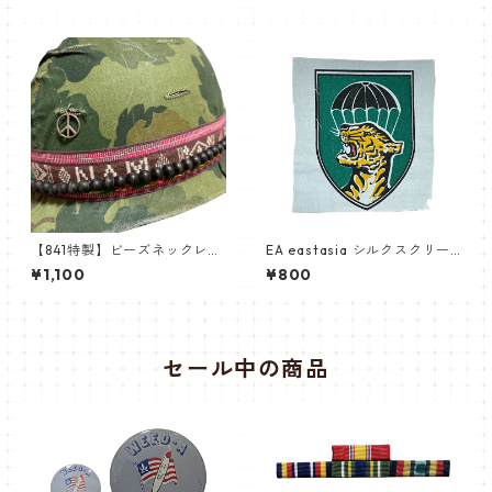
マーカーキ
【841特製】ビーズネックレス
EA eastasia シルクスクリー
一色ノーマル
ン印刷布パッチNAM戦 南ベト
¥1,100
¥800
ナム軍 INSIGNIA Mike Forc
e Command
セール中の商品