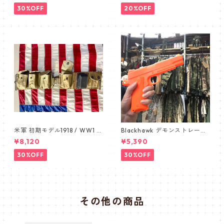
ライプ ERDL ブラッドケーキ
30%OFF
20%OFF
手帳型スマホケース ユニバー
サル スライド式スマホケース
L
米軍 初期モデル1918 / WW1 B
Blackhawk デモンストレーシ
AR BELT /バーベルト デッド
ョン 1911 オレンジ ピスト
¥8,120
¥5,390
ストック カップ付き 1911
ル pistol
30%OFF
30%OFF
その他の商品