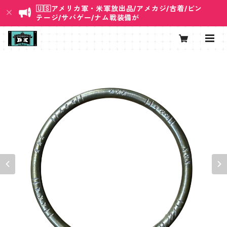
🇺🇸アメリカ軍・米軍放出品/アメカジ/古着/ビン
テージ/サバゲー/ナム戦装備が