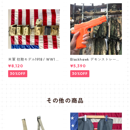
L
米軍 初期モデル1918 / WW1 B
Blackhawk デモンストレーシ
AR BELT /バーベルト デッド
ョン 1911 オレンジ ピスト
¥8,120
¥5,390
ストック カップ付き 1911
ル pistol
30%OFF
30%OFF
その他の商品