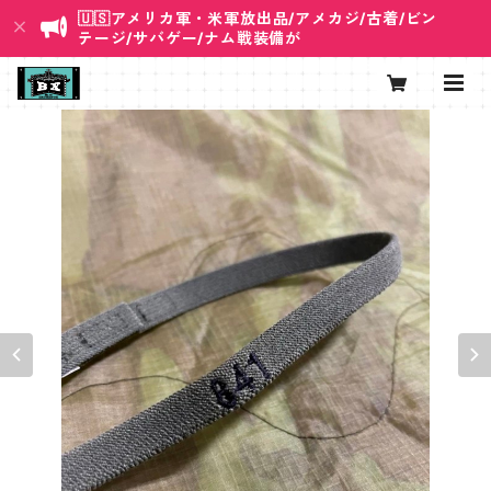
🇺🇸アメリカ軍・米軍放出品/アメカジ/古着/ビン
テージ/サバゲー/ナム戦装備が