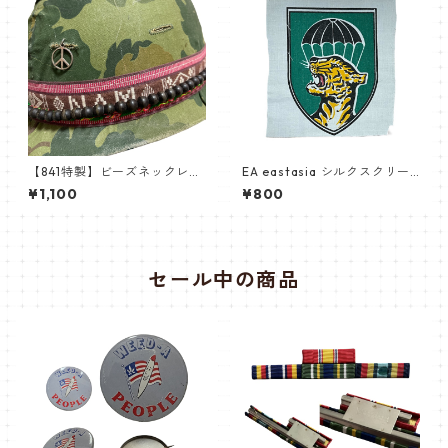
【841特製】ビーズネックレス
EA eastasia シルクスクリー
一色ノーマル
ン印刷布パッチNAM戦 南ベト
¥1,100
¥800
ナム軍 INSIGNIA Mike Forc
e Command
セール中の商品