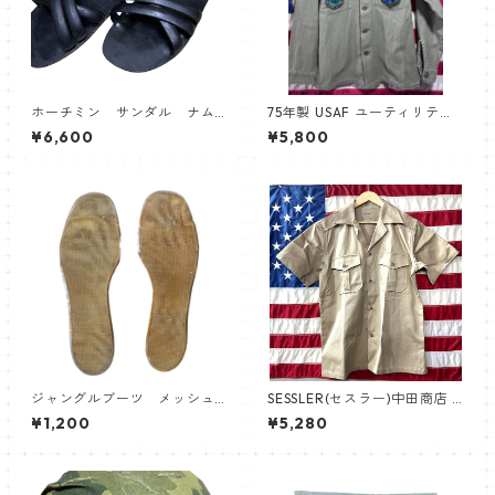
ホーチミン サンダル ナム
75年製 USAF ユーティリティ
戦 ベトナム
シャツ
¥6,600
¥5,800
ジャングルブーツ メッシュ
SESSLER(セスラー)中田商店 C
インナーソール
HINO SHIRT チノクロス シャ
¥1,200
¥5,280
ツ 半袖 【中田商店】A-592 サ
マーカーキ