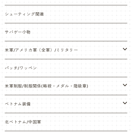
缶バッチ
岡崎APS部
シューティング関連
帽子・Tシャツ・エプロン
本体・BB弾・小物類
サバゲー小物
ネックレス・アクセサリー・スマホケース
米軍/アメリカ軍（全軍）/ミリタリー
サンダル・Bag
海兵隊/USMC
パッチ/ワッペン
サバゲー装備品・バッテリー
陸軍/USARMY
米軍制服/制服関係(略綬・メダル・階級章)
オリジナルパッチ
空軍/USAF
略綬・リボンバー・メダル等
ベトナム装備
841マスク・BDUカスタム
海軍/USN
ピンズ類 階級章(ランク)・資格章等
サムズミリタリ屋さん
北ベトナム/中国軍