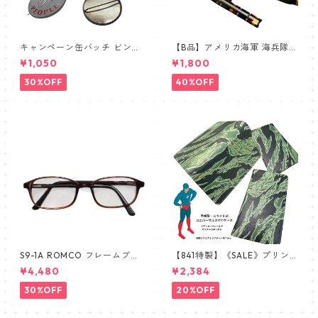
キャンペーン缶バッチ ビンテ
【B品】アメリカ海軍 海兵隊
ージ vintage USA FLAG
① リボンバー 略綬SALE
¥1,050
¥1,800
30%OFF
40%OFF
S9-1A ROMCO フレームブラ
【841特製】《SALE》プリン
ウン レンズあり眼鏡 めがね 新
トミス 手帳型スマホケース 南
¥4,480
¥2,384
品 デッドストック 米軍放出品
ベトナム ARVN タイガースト
ライプ ERDL ブラッドケーキ
30%OFF
20%OFF
手帳型スマホケース ユニバー
サル スライド式スマホケース