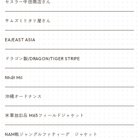
ナム戦装備類/ポーチ・ベルト・小物・ヘルメット等
セスラー中田商店さん
サムズミリタリ屋さん
EA/EAST ASIA
ドラゴン製/DRAGON/TIGER STRIPE
Nhất Mil
沖縄オードナンス
米軍放出品 M65フィールドジャケット
NAM戦ジャングルファティーグ ジャケット