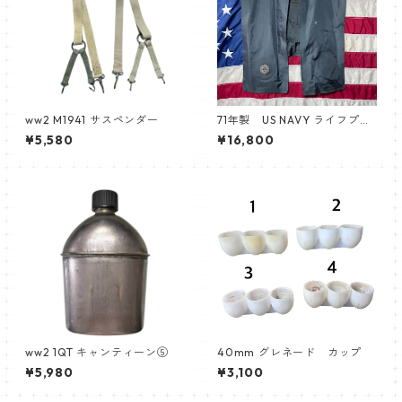
ww2 M1941 サスペンダー
71年製 US NAVY ライフプリ
ザーバー
¥5,580
¥16,800
ww2 1QT キャンティーン⑤
40mm グレネード カップ
¥5,980
¥3,100