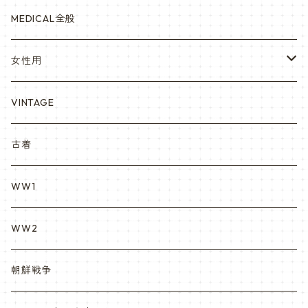
赤ちゃん用
宇宙軍
アメリカ軍制服
セスラー中田商店さん
MEDICAL全般
YARSOC
トレーニングウエア集
EA east asia
女性用
シャークマウス
ポーラテック/POLARTEC
DRAGON ドラゴン
ARC アメリカンレッドクロス
VINTAGE
REPRO レプロ
米軍放出品ブーツ
Nyat Mil ニャットミル
NURES
古着
カスタム KURI
WW1
VietnamEra ウエア
WW2
Vietnam ジャングルブーツ
朝鮮戦争