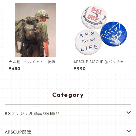
ナム戦 ヘルメット 装飾
APSCUP 841CUP 缶バッチセ
品 レプリカ Maralboro タ
ット 3個入り
¥450
¥990
バコケース
Category
BXオリジナル商品/841商品
シール・ステッカー（UV加工）
APSCUP関連