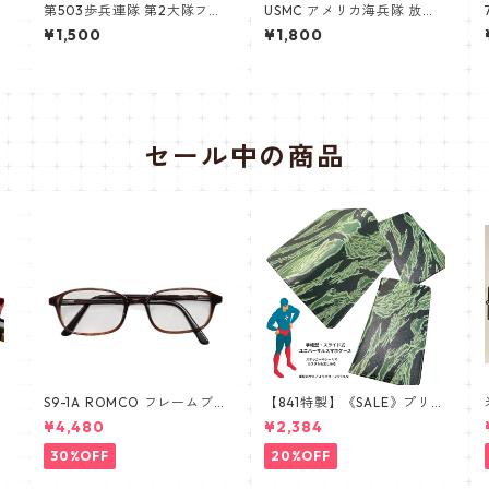
パ
第503歩兵連隊 第2大隊フラ
USMC アメリカ海兵隊 放出
ッシュパッチ 第173空挺旅団
品 新品未使用品
¥1,500
¥1,800
セール中の商品
隊
S9-1A ROMCO フレームブ
【841特製】《SALE》プリン
ラウン レンズあり眼鏡 めが
トミス 手帳型スマホケース
¥4,480
¥2,384
ね 新品 デッドストック 米軍
南ベトナム ARVN タイガー
放出品
ストライプ ERDL ブラッド
30%OFF
20%OFF
ケーキ 手帳型スマホケース
ユニバーサル スライド式ス