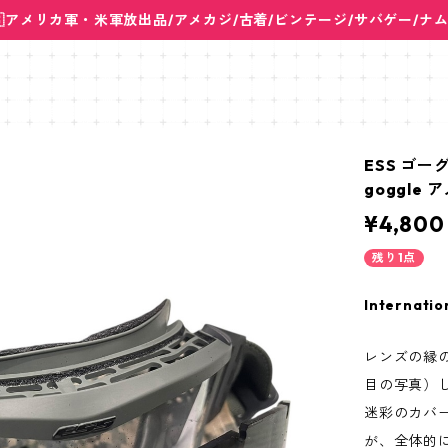
🇸アメリカ軍・米軍放出品/アメカジ/古着/ビンテージ/サバゲー/ナ
ESS ゴー
goggle
¥4,800
残り1点
Internatio
レンズの縁
目の写真）
迷彩のカバ
が、全体的