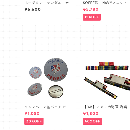
ホーチミン サンダル ナ
SOFFE製 NAVYスエット
ム戦 ベトナム
ンツ
¥6,600
¥5,780
15%OFF
キャンペーン缶バッチ ビン
【B品】アメリカ海軍 海兵
テージ vintage USA FLAG
① リボンバー 略綬SALE
¥1,050
¥1,800
30%OFF
40%OFF