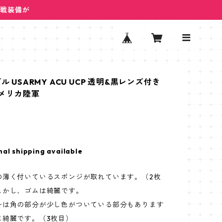
ム戦装備が
グル USARMY ACU UCP 透明&黒レンズ付き
 アメリカ陸軍
nal shipping available
の薄く付いているスポンジが取れています。（2枚
しかし、ゴムは綺麗です。
ーは角の部分が少し色がついている部分もあります
に綺麗です。（3枚目）