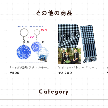
マホケース L
その他の商品
#mecfs啓発/アクリルキー
Vietnam ベトナム スカーフ
ホルダー
カン・ラン（Khăn rằn）チ
¥500
¥2,200
ェック Black 黒白 大判ナム
戦スカーフ ブラックパジャ
マ
Category