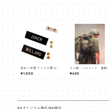
名札 / 米軍 アメリカ軍 /JO
ナム戦 ヘルメット 装飾
KER,WILLARD［各軍各タイ
品 レプリカ Maralboro
¥1,500
¥450
プ予約可・要相談］ネーム
タバコケース
プレート つるつる加工 名札
陸軍 USARMY NAMEPLATE
BXオリジナル商品/841商品