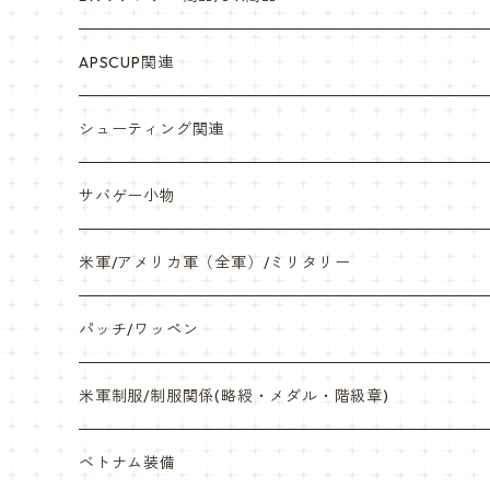
シール・ステッカー（UV加工）
APSCUP関連
缶バッチ
岡崎APS部
シューティング関連
帽子・Tシャツ・エプロン
本体・BB弾・小物類
サバゲー小物
ネックレス・アクセサリー・スマホケース
米軍/アメリカ軍（全軍）/ミリタリー
サンダル・Bag
海兵隊/USMC
パッチ/ワッペン
サバゲー装備品・バッテリー
陸軍/USARMY
米軍制服/制服関係(略綬・メダル・階級章)
オリジナルパッチ
空軍/USAF
略綬・リボンバー・メダル等
ベトナム装備