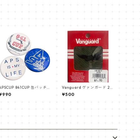
APSCUP 841CUP 缶バッチ
Vanguard ヴァンガード 2
セット 3個入り
枚セットエアクラフト クル
¥990
¥500
ーマン aircraft crewman
サブデュード