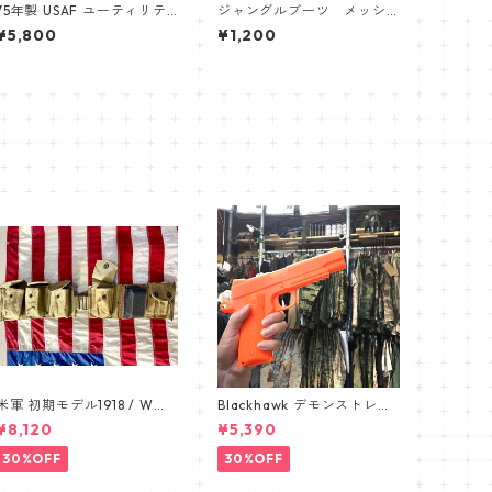
75年製 USAF ユーティリテ
ジャングルブーツ メッシ
ィシャツ
ュインナーソール
¥5,800
¥1,200
米軍 初期モデル1918 / WW1
Blackhawk デモンストレー
BAR BELT /バーベルト デッ
ション 1911 オレンジ ピ
¥8,120
¥5,390
ドストック カップ付き 191
ストル pistol
1
30%OFF
30%OFF