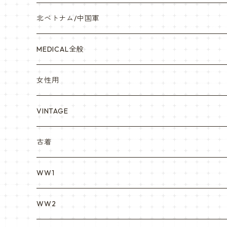
841マスク・BDUカスタム
海軍/USN
ピンズ類 階級章(ランク)・資格章等
サムズミリタリ屋さん
北ベトナム/中国軍
赤ちゃん用
宇宙軍
アメリカ軍制服
セスラー中田商店さん
MEDICAL全般
YARSOC
トレーニングウエア集
EA east asia
女性用
シャークマウス
ポーラテック/POLARTEC
DRAGON ドラゴン
ARC アメリカンレッドクロス
VINTAGE
REPRO レプロ
米軍放出品ブーツ
Nyat Mil ニャットミル
NURES
古着
カスタム KURI
WW1
VietnamEra ウエア
WW2