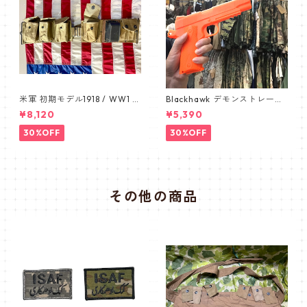
米軍 初期モデル1918 / WW1 B
Blackhawk デモンストレーシ
AR BELT /バーベルト デッド
ョン 1911 オレンジ ピスト
¥8,120
¥5,390
ストック カップ付き 1911
ル pistol
30%OFF
30%OFF
その他の商品