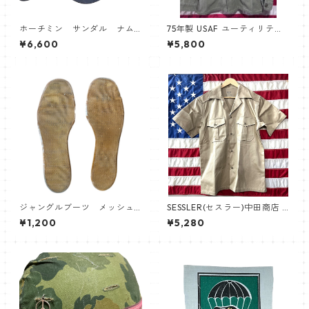
ホーチミン サンダル ナム
75年製 USAF ユーティリティ
戦 ベトナム
シャツ
¥6,600
¥5,800
ジャングルブーツ メッシュ
SESSLER(セスラー)中田商店 C
インナーソール
HINO SHIRT チノクロス シャ
¥1,200
¥5,280
ツ 半袖 【中田商店】A-592 サ
マーカーキ