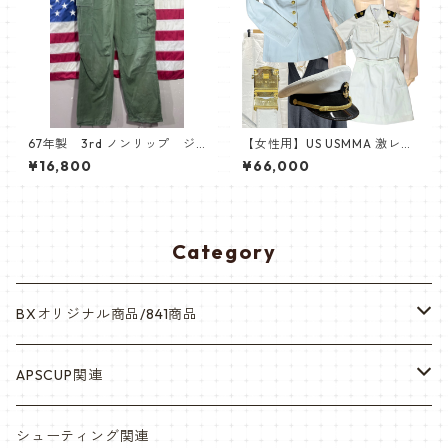
67年製 3rd ノンリップ ジ
【女性用】US USMMA 激レア
ャングルファティーグパンツ
制帽,詰襟ホワイトドレス&冬
¥16,800
¥66,000
服セーター/肩章等 Full Dress
White 制服14セット 冬服・夏
服 ピンバッチ付き
Category
BXオリジナル商品/841商品
シール・ステッカー（UV加工）
APSCUP関連
缶バッチ
岡崎APS部
シューティング関連