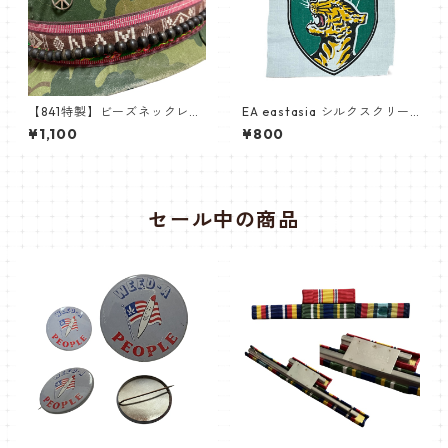
【841特製】ビーズネックレス
EA eastasia シルクスクリー
一色ノーマル
ン印刷布パッチNAM戦 南ベト
¥1,100
¥800
ナム軍 INSIGNIA Mike Forc
e Command
セール中の商品