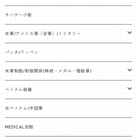
帽子・Tシャツ・エプロン
本体・BB弾・小物類
サバゲー小物
ネックレス・アクセサリー・スマホケース
米軍/アメリカ軍（全軍）/ミリタリー
サンダル・Bag
海兵隊/USMC
パッチ/ワッペン
サバゲー装備品・バッテリー
陸軍/USARMY
米軍制服/制服関係(略綬・メダル・階級章)
オリジナルパッチ
空軍/USAF
略綬・リボンバー・メダル等
ベトナム装備
841マスク・BDUカスタム
海軍/USN
ピンズ類 階級章(ランク)・資格章等
サムズミリタリ屋さん
北ベトナム/中国軍
赤ちゃん用
宇宙軍
アメリカ軍制服
セスラー中田商店さん
MEDICAL全般