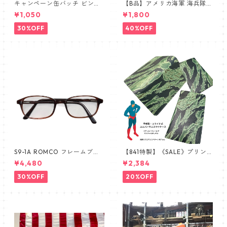
キャンペーン缶バッチ ビンテ
【B品】アメリカ海軍 海兵隊
ージ vintage USA FLAG
① リボンバー 略綬SALE
¥1,050
¥1,800
30%OFF
40%OFF
S9-1A ROMCO フレームブラ
【841特製】《SALE》プリン
ウン レンズあり眼鏡 めがね 新
トミス 手帳型スマホケース 南
¥4,480
¥2,384
品 デッドストック 米軍放出品
ベトナム ARVN タイガースト
ライプ ERDL ブラッドケーキ
30%OFF
20%OFF
手帳型スマホケース ユニバー
サル スライド式スマホケース
L