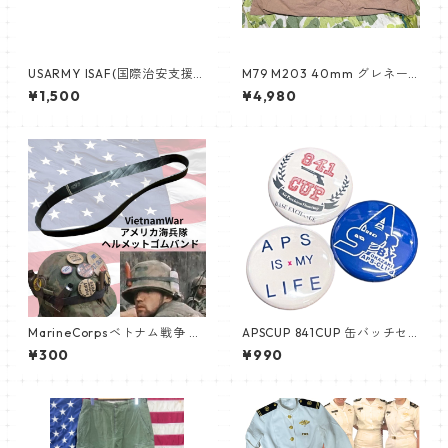
USARMY ISAF(国際治安支援
M79 M203 40mm グレネー
部隊)パッチ ACU,UCP&マルチ
ドバンダリア
¥1,500
¥4,980
カム ベルクロ付き新品未使用
MarineCorpsベトナム戦争 新
APSCUP 841CUP 缶バッチセ
品 ヘルメットゴム Nam ナム
ット 3個入り
¥300
¥990
戦 usmc 海兵隊 ヘルメットゴ
ムバンド ちょうどいい