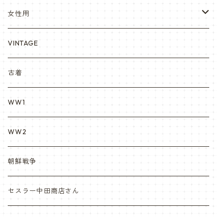
YARSOC
トレーニングウエア集
EA east asia
女性用
シャークマウス
ポーラテック/POLARTEC
DRAGON ドラゴン
ARC アメリカンレッドクロス
VINTAGE
REPRO レプロ
米軍放出品ブーツ
Nyat Mil ニャットミル
NURES
古着
カスタム KURI
WW1
VietnamEra ウエア
WW2
Vietnam ジャングルブーツ
朝鮮戦争
ナム戦装備類/ポーチ・ベルト・小物・ヘルメット等
セスラー中田商店さん