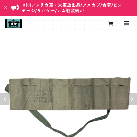
🇺🇸アメリカ軍・米軍放出品/アメカジ/古着/ビン
テージ/サバゲー/ナム戦装備が