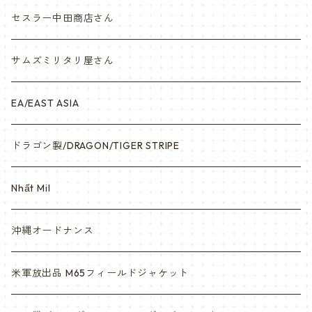
ナム戦装備類/ポーチ・ベルト・小物・ヘルメット等
セスラー中田商店さん
サムズミリタリ屋さん
EA/EAST ASIA
ドラゴン製/DRAGON/TIGER STRIPE
Nhất Mil
沖縄オードナンス
米軍放出品 M65フィールドジャケット