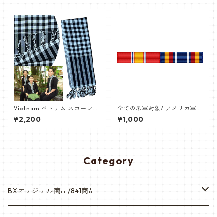
Vietnam ベトナム スカーフ
全ての米軍対象/ アメリカ軍
カン・ラン（Khăn rằn）チェ
略綬 2個 リボンバー リボンラ
¥2,200
¥1,000
ック Black 黒白 大判ナム戦ス
ック
カーフ ブラックパジャマ
Category
BXオリジナル商品/841商品