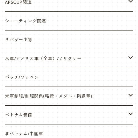
シール・ステッカー（UV加工）
APSCUP関連
缶バッチ
岡崎APS部
シューティング関連
帽子・Tシャツ・エプロン
本体・BB弾・小物類
サバゲー小物
ネックレス・アクセサリー・スマホケース
米軍/アメリカ軍（全軍）/ミリタリー
サンダル・Bag
海兵隊/USMC
パッチ/ワッペン
サバゲー装備品・バッテリー
陸軍/USARMY
米軍制服/制服関係(略綬・メダル・階級章)
オリジナルパッチ
空軍/USAF
略綬・リボンバー・メダル等
ベトナム装備
841マスク・BDUカスタム
海軍/USN
ピンズ類 階級章(ランク)・資格章等
サムズミリタリ屋さん
北ベトナム/中国軍