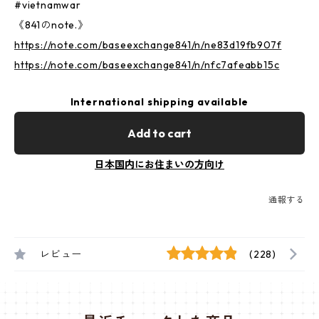
#vietnamwar
《841のnote.》
https://note.com/baseexchange841/n/ne83d19fb907f
https://note.com/baseexchange841/n/nfc7afeabb15c
International shipping available
Add to cart
日本国内にお住まいの方向け
通報する
レビュー
(228)