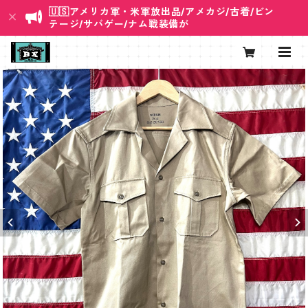
🇺🇸アメリカ軍・米軍放出品/アメカジ/古着/ビン
テージ/サバゲー/ナム戦装備が