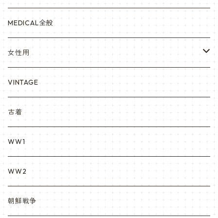
赤ちゃん用
宇宙軍
アメリカ軍制服
セスラー中田商店さん
MEDICAL全般
YARSOC
トレーニングウエア集
EA east asia
女性用
シャークマウス
ポーラテック/POLARTEC
DRAGON ドラゴン
ARC アメリカンレッドクロス
VINTAGE
REPRO レプロ
米軍放出品ブーツ
Nyat Mil ニャットミル
NURES
古着
カスタム KURI
WW1
VietnamEra ウエア
WW2
Vietnam ジャングルブーツ
朝鮮戦争