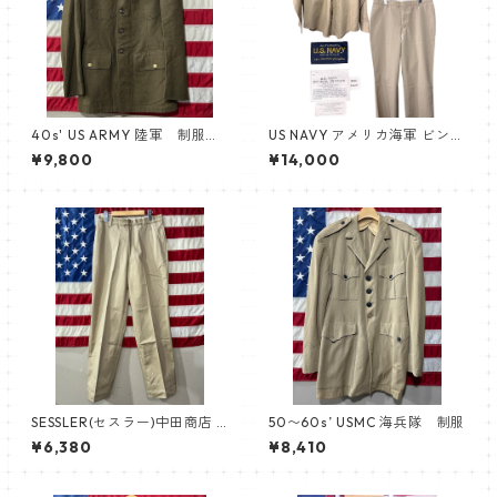
40s' US ARMY 陸軍 制服 3
US NAVY アメリカ海軍 ビンテ
5L
ージ 上下セット Vintage kha
¥9,800
¥14,000
ki / カーキ上下セット
SESSLER(セスラー)中田商店 1
50〜60s’ USMC 海兵隊 制服
971 チノパンツ フロントZip A
¥6,380
¥8,410
-509 サマーカーキ