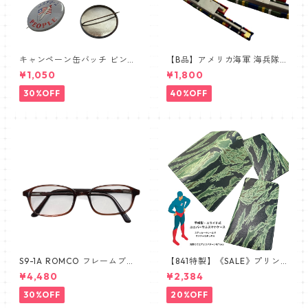
キャンペーン缶バッチ ビンテ
【B品】アメリカ海軍 海兵隊
ージ vintage USA FLAG
① リボンバー 略綬SALE
¥1,050
¥1,800
30%OFF
40%OFF
S9-1A ROMCO フレームブラ
【841特製】《SALE》プリン
ウン レンズあり眼鏡 めがね 新
トミス 手帳型スマホケース 南
¥4,480
¥2,384
品 デッドストック 米軍放出品
ベトナム ARVN タイガースト
ライプ ERDL ブラッドケーキ
30%OFF
20%OFF
手帳型スマホケース ユニバー