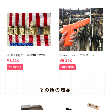
サル スライド式スマホケース
L
米軍 初期モデル1918 / WW1 B
Blackhawk デモンストレーシ
AR BELT /バーベルト デッド
ョン 1911 オレンジ ピスト
¥8,120
¥5,390
ストック カップ付き 1911
ル pistol
30%OFF
30%OFF
その他の商品