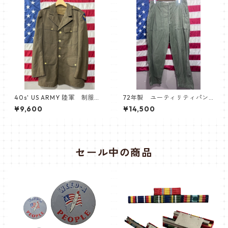
40s' US ARMY 陸軍 制服
72年製 ユーティリティパン
40R
ツ ベイカーパンツ
¥9,600
¥14,500
セール中の商品