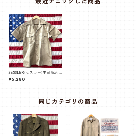
最近チェックした商品
SESSLER(セスラー)中田商店 C
HINO SHIRT チノクロス シャ
¥5,280
ツ 半袖 【中田商店】A-592 サ
マーカーキ
同じカテゴリの商品