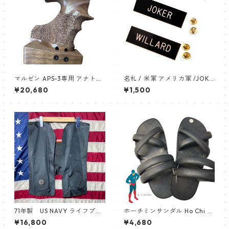
マルゼン APS-3専用 アナトミ
名札 / 米軍 アメリカ軍 /JOKE
カルウッドグリップ (右)
R,WILLARD［各軍各タイプ予
¥20,680
¥1,500
約可・要相談］ネームプレー
ト つるつる加工 名札 陸軍 US
ARMY NAMEPLATE
71年製 US NAVY ライフプリ
ホーチミンサンダル Ho Chi M
ザーバー
inh ベトナムゴム タイヤ サン
¥16,800
¥4,680
ダル NO3