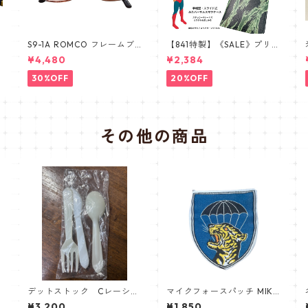
隊
S9-1A ROMCO フレームブ
【841特製】《SALE》プリン
ラウン レンズあり眼鏡 めが
トミス 手帳型スマホケース
¥4,480
¥2,384
ね 新品 デッドストック 米軍
南ベトナム ARVN タイガー
放出品
ストライプ ERDL ブラッド
30%OFF
20%OFF
ケーキ 手帳型スマホケース
ユニバーサル スライド式ス
マホケース L
その他の商品
デットストック Cレーショ
マイクフォースパッチ MIKE
ン スプーンSET
Force 南ベトナム製 ARVN
¥3,200
¥1,850