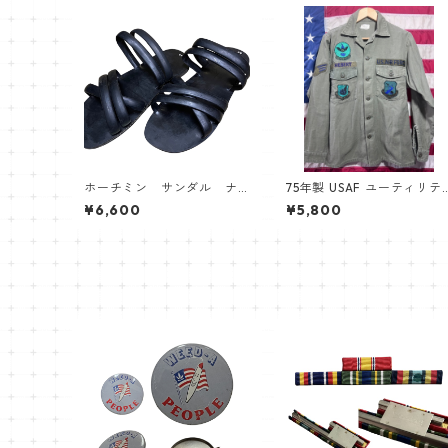
ホーチミン サンダル ナ
75年製 USAF ユーティリテ
ム戦 ベトナム
ィシャツ
¥6,600
¥5,800