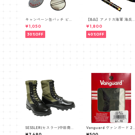
キャンペーン缶バッチ ビン
【B品】アメリカ海軍 海兵
テージ vintage USA FLAG
① リボンバー 略綬SALE
¥1,050
¥1,800
30%OFF
40%OFF
SESSLER(セスラー)中田商店
Vanguard ヴァンガード 2
US タイプ ジャングルブー
枚セットエアクラフト クル
¥7,480
¥500