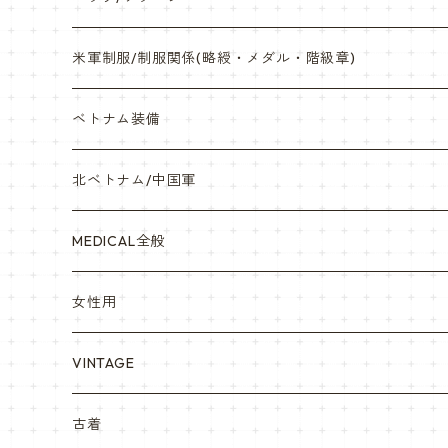
サバゲー装備品・バッテリー
陸軍/USARMY
米軍制服/制服関係(略綬・メダル・階級章)
オリジナルパッチ
空軍/USAF
略綬・リボンバー・メダル等
ベトナム装備
841マスク・BDUカスタム
海軍/USN
ピンズ類 階級章(ランク)・資格章等
サムズミリタリ屋さん
北ベトナム/中国軍
赤ちゃん用
宇宙軍
アメリカ軍制服
セスラー中田商店さん
MEDICAL全般
YARSOC
トレーニングウエア集
EA east asia
女性用
シャークマウス
ポーラテック/POLARTEC
DRAGON ドラゴン
ARC アメリカンレッドクロス
VINTAGE
REPRO レプロ
米軍放出品ブーツ
Nyat Mil ニャットミル
NURES
古着