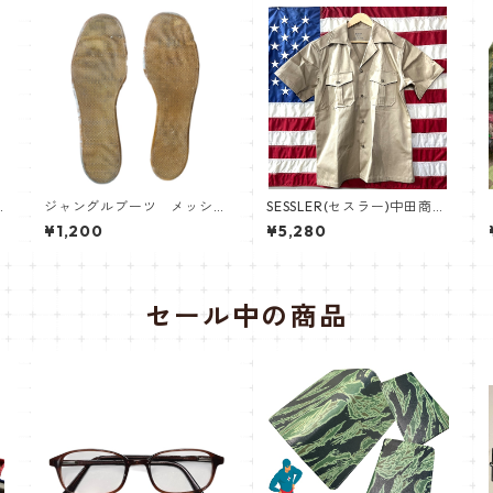
ジャングルブーツ メッシ
SESSLER(セスラー)中田商店
ュインナーソール
CHINO SHIRT チノクロス シ
¥1,200
¥5,280
ャツ 半袖 【中田商店】A-59
2 サマーカーキ
セール中の商品