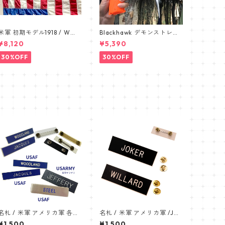
米軍 初期モデル1918 / WW1
Blackhawk デモンストレー
BAR BELT /バーベルト デッ
ション 1911 オレンジ ピ
¥8,120
¥5,390
ドストック カップ付き 191
ストル pistol
1
30%OFF
30%OFF
名札 / 米軍 アメリカ軍 各種
名札 / 米軍 アメリカ軍 /JO
販売中 / ネームプレート / U
KER,WILLARD［各軍各タイ
¥1,500
¥1,500