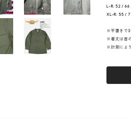
L-R: 52 / 66
XL-R: 55 / 7
※平置きで
※着丈は首
※計測によ