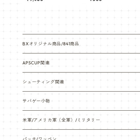
ツ ベトナム戦タイプ
ーマン aircraft crewman
サブデュード
BXオリジナル商品/841商品
シール・ステッカー（UV加工）
APSCUP関連
缶バッチ
岡崎APS部
シューティング関連
帽子・Tシャツ・エプロン
本体・BB弾・小物類
サバゲー小物
ネックレス・アクセサリー・スマホケース
米軍/アメリカ軍（全軍）/ミリタリー
サンダル・Bag
海兵隊/USMC
パッチ/ワッペン