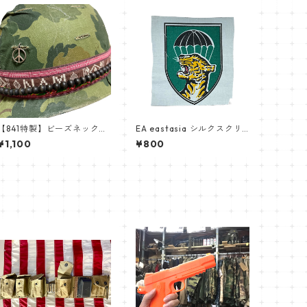
【841特製】ビーズネックレ
EA eastasia シルクスクリ
ス 一色ノーマル
ーン印刷布パッチNAM戦 南
¥1,100
¥800
ベトナム軍 INSIGNIA Mike
Force Command