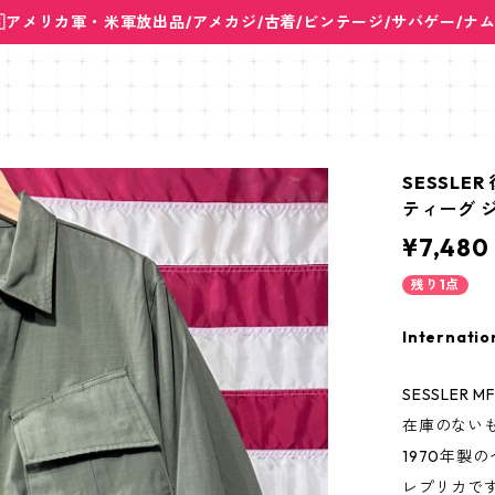
🇸アメリカ軍・米軍放出品/アメカジ/古着/ビンテージ/サバゲー/ナ
SESSLE
ティーグ ジャ
¥7,480
残り1点
Internatio
SESSLER 
在庫のない
1970年製
レプリカで